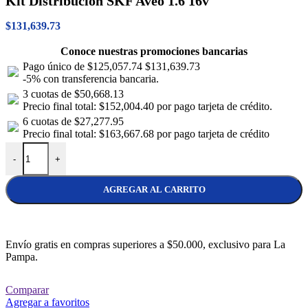
Kit Distribución SKF Aveo 1.6 16v
$
131,639.73
Conoce nuestras promociones bancarias
Pago único de
$125,057.74
$131,639.73
-5% con transferencia bancaria.
3 cuotas de
$50,668.13
Precio final total:
$152,004.40
por pago tarjeta de crédito.
6 cuotas de
$27,277.95
Precio final total:
$163,667.68
por pago tarjeta de crédito
Kit Distribución SKF Aveo 1.6 16v cantidad
-
+
AGREGAR AL CARRITO
Envío gratis en compras superiores a $50.000, exclusivo para La
Pampa.
Comparar
Agregar a favoritos