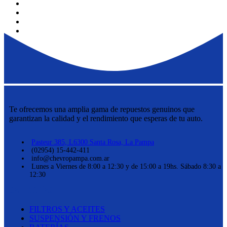
Te ofrecemos una amplia gama de repuestos genuinos que
garantizan la calidad y el rendimiento que esperas de tu auto.
Pasteur 385, L6300 Santa Rosa, La Pampa
(02954) 15-442-411
info@chevropampa.com.ar
Lunes a Viernes de 8:00 a 12:30 y de 15:00 a 19hs. Sábado 8:30 a
12:30
CATEGORÍAS
FILTROS Y ACEITES
SUSPENSIÓN Y FRENOS