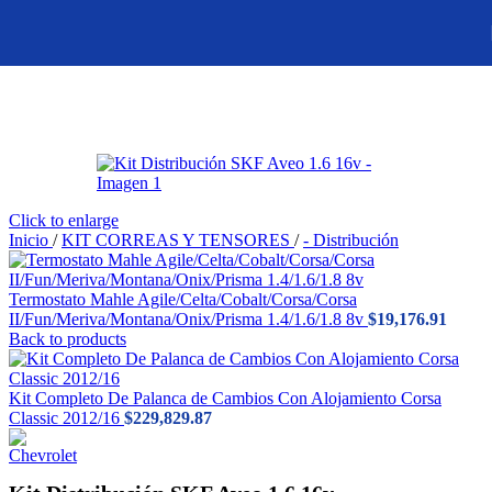
Skip to navigation
Skip to main content
Click to enlarge
Inicio
/
KIT CORREAS Y TENSORES
/
- Distribución
Termostato Mahle Agile/Celta/Cobalt/Corsa/Corsa
II/Fun/Meriva/Montana/Onix/Prisma 1.4/1.6/1.8 8v
$
19,176.91
Back to products
Kit Completo De Palanca de Cambios Con Alojamiento Corsa
Classic 2012/16
$
229,829.87