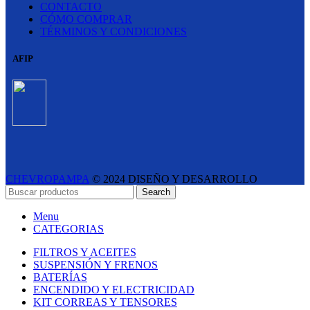
CONTACTO
CÓMO COMPRAR
TÉRMINOS Y CONDICIONES
AFIP
CHEVROPAMPA
© 2024 DISEÑO Y DESARROLLO
ESTUDIO LIPINA
- E-COMMERCE SOLUTIONS
Search
Menu
CATEGORIAS
FILTROS Y ACEITES
SUSPENSIÓN Y FRENOS
BATERÍAS
ENCENDIDO Y ELECTRICIDAD
KIT CORREAS Y TENSORES