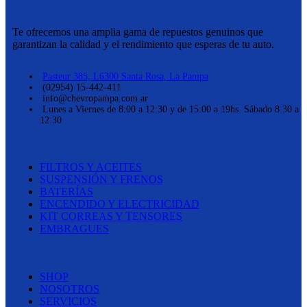
Te ofrecemos una amplia gama de repuestos genuinos que
garantizan la calidad y el rendimiento que esperas de tu auto.
Pasteur 385, L6300 Santa Rosa, La Pampa
(02954) 15-442-411
info@chevropampa.com.ar
Lunes a Viernes de 8:00 a 12:30 y de 15:00 a 19hs. Sábado 8:30 a
12:30
CATEGORÍAS
FILTROS Y ACEITES
SUSPENSIÓN Y FRENOS
BATERÍAS
ENCENDIDO Y ELECTRICIDAD
KIT CORREAS Y TENSORES
EMBRAGUES
LINKS
SHOP
NOSOTROS
SERVICIOS