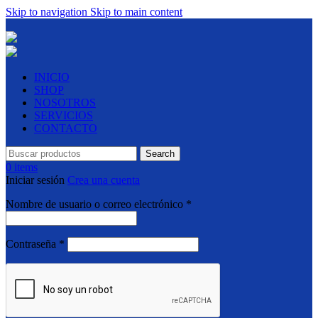
Skip to navigation
Skip to main content
INICIO
SHOP
NOSOTROS
SERVICIOS
CONTACTO
Search
0
items
Iniciar sesión
Crea una cuenta
Requerido
Nombre de usuario o correo electrónico
*
Requerido
Contraseña
*