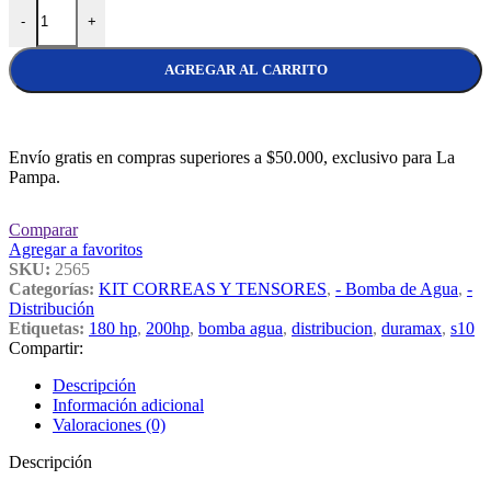
Bomba de Agua Dolz S10 Duramax 180Hp - 200 Hp cantidad
-
+
AGREGAR AL CARRITO
Envío gratis en compras superiores a $50.000, exclusivo para La
Pampa.
Comparar
Agregar a favoritos
SKU:
2565
Categorías:
KIT CORREAS Y TENSORES
,
- Bomba de Agua
,
-
Distribución
Etiquetas:
180 hp
,
200hp
,
bomba agua
,
distribucion
,
duramax
,
s10
Compartir:
Descripción
Información adicional
Valoraciones (0)
Descripción