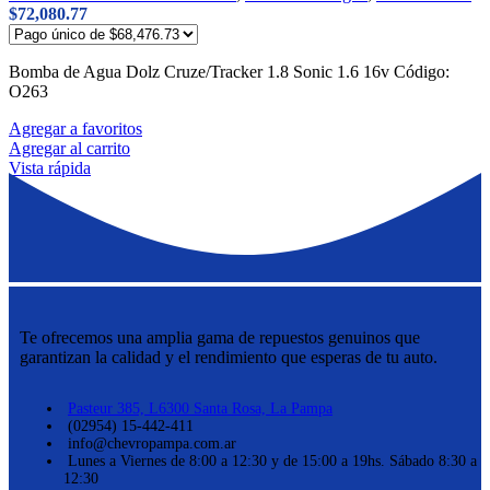
$
72,080.77
Bomba de Agua Dolz Cruze/Tracker 1.8 Sonic 1.6 16v Código:
O263
Agregar a favoritos
Agregar al carrito
Vista rápida
Te ofrecemos una amplia gama de repuestos genuinos que
garantizan la calidad y el rendimiento que esperas de tu auto.
Pasteur 385, L6300 Santa Rosa, La Pampa
(02954) 15-442-411
info@chevropampa.com.ar
Lunes a Viernes de 8:00 a 12:30 y de 15:00 a 19hs. Sábado 8:30 a
12:30