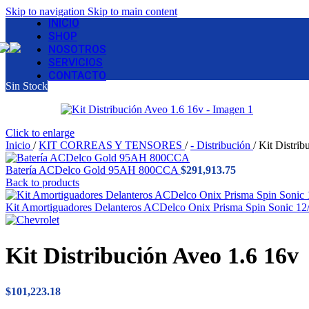
Skip to navigation
Skip to main content
INICIO
SHOP
NOSOTROS
SERVICIOS
CONTACTO
Sin Stock
Click to enlarge
Inicio
/
KIT CORREAS Y TENSORES
/
- Distribución
/
Kit Distrib
Batería ACDelco Gold 95AH 800CCA
$
291,913.75
Back to products
Kit Amortiguadores Delanteros ACDelco Onix Prisma Spin Sonic 12/
Kit Distribución Aveo 1.6 16v
$
101,223.18