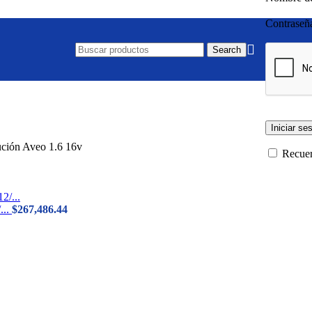
Contrase
Search
Iniciar se
ución Aveo 1.6 16v
Recue
...
$
267,486.44