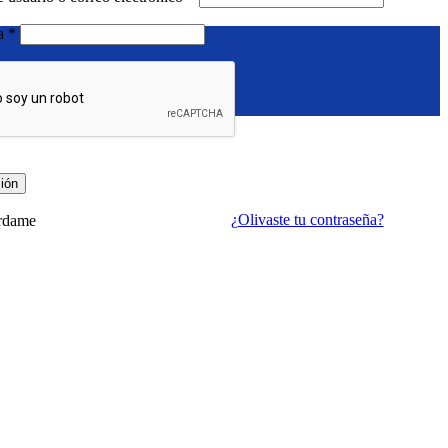
Requerido
ña
*
sión
¿Olivaste tu contraseña?
rdame