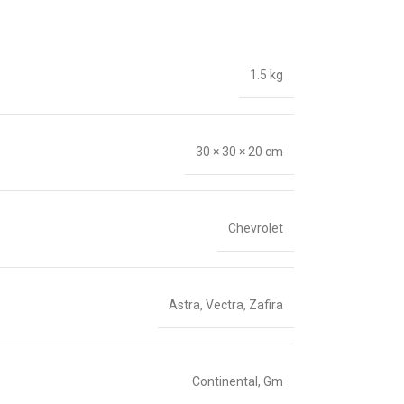
1.5 kg
30 × 30 × 20 cm
Chevrolet
Astra
,
Vectra
,
Zafira
Continental
,
Gm