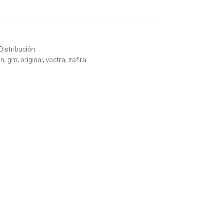
 Distribución
on
,
gm
,
original
,
vectra
,
zafira