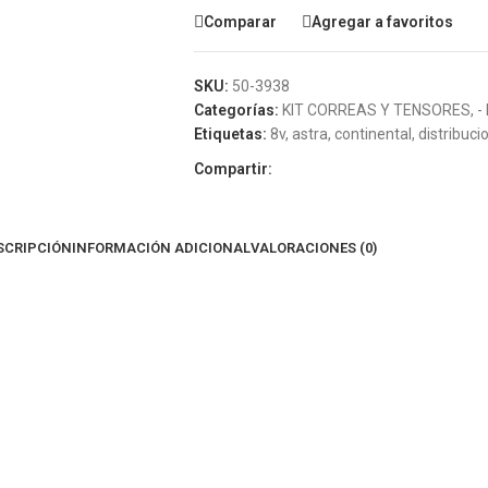
Comparar
Agregar a favoritos
SKU:
50-3938
Categorías:
KIT CORREAS Y TENSORES
,
-
Etiquetas:
8v
,
astra
,
continental
,
distribuci
Compartir:
SCRIPCIÓN
INFORMACIÓN ADICIONAL
VALORACIONES (0)