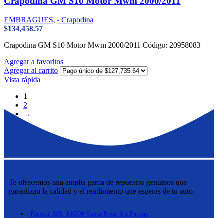
Crapodina GM S10 Motor Mwm 2000/2011
EMBRAGUES
,
- Crapodina
$
134,458.57
Crapodina GM S10 Motor Mwm 2000/2011 Código: 20958083
Agregar a favoritos
Agregar al carrito
Vista rápida
1
2
→
Te ofrecemos una amplia gama de repuestos genuinos que
garantizan la calidad y el rendimiento que esperas de tu auto.
Pasteur 385, L6300 Santa Rosa, La Pampa