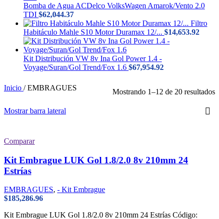
Bomba de Agua ACDelco VolksWagen Amarok/Vento 2.0
TDI
$
62,044.37
Filtro
Habitáculo Mahle S10 Motor Duramax 12/...
$
14,653.92
Kit Distribución VW 8v Ina Gol Power 1.4 -
Voyage/Suran/Gol Trend/Fox 1.6
$
67,954.92
Inicio
/
EMBRAGUES
O
Mostrando 1–12 de 20 resultados
p
m
Mostrar barra lateral
r
Comparar
Kit Embrague LUK Gol 1.8/2.0 8v 210mm 24
Estrías
EMBRAGUES
,
- Kit Embrague
$
185,286.96
Kit Embrague LUK Gol 1.8/2.0 8v 210mm 24 Estrías Código: