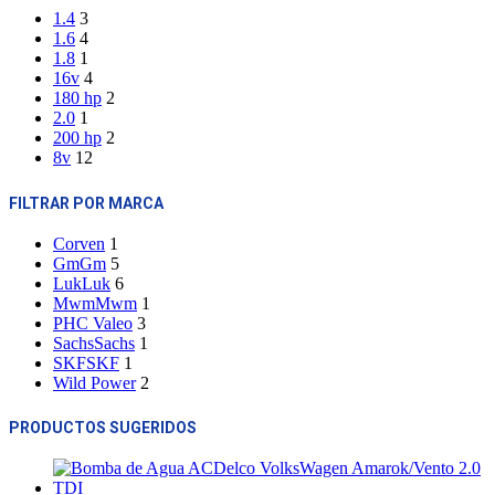
1.4
3
1.6
4
1.8
1
16v
4
180 hp
2
2.0
1
200 hp
2
8v
12
FILTRAR POR MARCA
Corven
1
Gm
Gm
5
Luk
Luk
6
Mwm
Mwm
1
PHC Valeo
3
Sachs
Sachs
1
SKF
SKF
1
Wild Power
2
PRODUCTOS SUGERIDOS