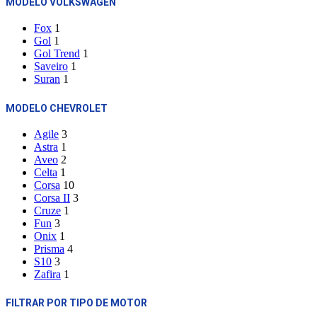
MODELO VOLKSWAGEN
Fox
1
Gol
1
Gol Trend
1
Saveiro
1
Suran
1
MODELO CHEVROLET
Agile
3
Astra
1
Aveo
2
Celta
1
Corsa
10
Corsa II
3
Cruze
1
Fun
3
Onix
1
Prisma
4
S10
3
Zafira
1
FILTRAR POR TIPO DE MOTOR