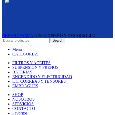
CHEVROPAMPA
© 2024 DISEÑO Y DESARROLLO
ESTUDIO LIPINA
- E-COMMERCE SOLUTIONS
Search
Menu
CATEGORIAS
FILTROS Y ACEITES
SUSPENSIÓN Y FRENOS
BATERÍAS
ENCENDIDO Y ELECTRICIDAD
KIT CORREAS Y TENSORES
EMBRAGUES
SHOP
NOSOTROS
SERVICIOS
CONTACTO
Favoritos