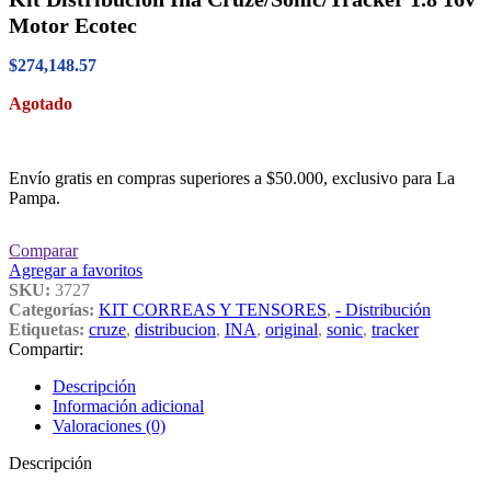
Motor Ecotec
$
274,148.57
Agotado
Envío gratis en compras superiores a $50.000, exclusivo para La
Pampa.
Comparar
Agregar a favoritos
SKU:
3727
Categorías:
KIT CORREAS Y TENSORES
,
- Distribución
Etiquetas:
cruze
,
distribucion
,
INA
,
original
,
sonic
,
tracker
Compartir:
Descripción
Información adicional
Valoraciones (0)
Descripción