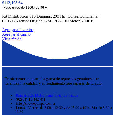
$
112,103.64
Kit Distribución S10 Duramax 200 Hp -Correa Continental:
CT1217 -Tensor Original GM 12644510 Motor: 200HP
Agregar a favoritos
Agregar al carrito
Vista rápida
Te ofrecemos una amplia gama de repuestos genuinos que
garantizan la calidad y el rendimiento que esperas de tu auto.
Pasteur 385, L6300 Santa Rosa, La Pampa
(02954) 15-442-411
info@chevropampa.com.ar
Lunes a Viernes de 8:00 a 12:30 y de 15:00 a 19hs. Sábado 8:30 a
12:30