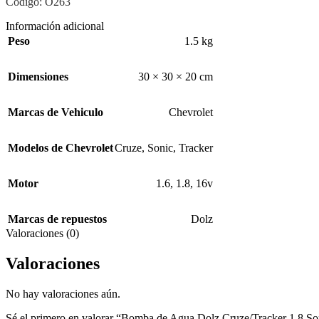
Código: O263
Información adicional
Peso
1.5 kg
Dimensiones
30 × 30 × 20 cm
Marcas de Vehiculo
Chevrolet
Modelos de Chevrolet
Cruze
,
Sonic
,
Tracker
Motor
1.6
,
1.8
,
16v
Marcas de repuestos
Dolz
Valoraciones (0)
Valoraciones
No hay valoraciones aún.
Sé el primero en valorar “Bomba de Agua Dolz Cruze/Tracker 1.8 So