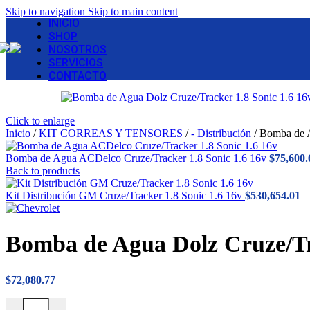
Skip to navigation
Skip to main content
INICIO
SHOP
NOSOTROS
SERVICIOS
CONTACTO
Click to enlarge
Inicio
/
KIT CORREAS Y TENSORES
/
- Distribución
/
Bomba de A
Bomba de Agua ACDelco Cruze/Tracker 1.8 Sonic 1.6 16v
$
75,600.
Back to products
Kit Distribución GM Cruze/Tracker 1.8 Sonic 1.6 16v
$
530,654.01
Bomba de Agua Dolz Cruze/Tra
$
72,080.77
Bomba de Agua Dolz Cruze/Tracker 1.8 Sonic 1.6 16v cantidad