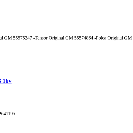
ginal GM 55575247 -Tensor Original GM 55574864 -Polea Original G
6 16v
 2641195