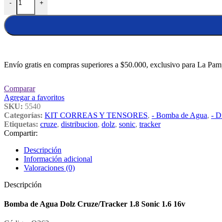
-
+
Envío gratis en compras superiores a $50.000, exclusivo para La Pam
Comparar
Agregar a favoritos
SKU:
5540
Categorías:
KIT CORREAS Y TENSORES
,
- Bomba de Agua
,
- D
Etiquetas:
cruze
,
distribucion
,
dolz
,
sonic
,
tracker
Compartir:
Descripción
Información adicional
Valoraciones (0)
Descripción
Bomba de Agua Dolz Cruze/Tracker 1.8 Sonic 1.6 16v