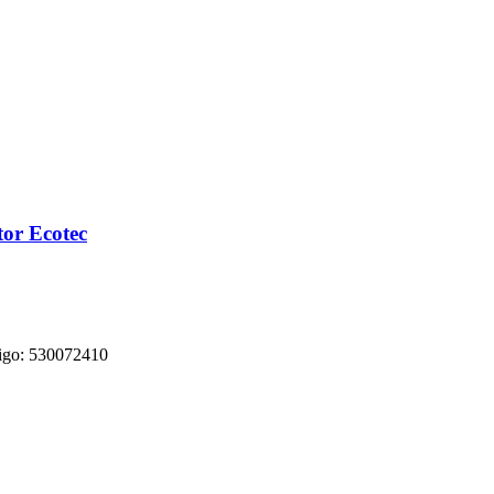
tor Ecotec
ódigo: 530072410