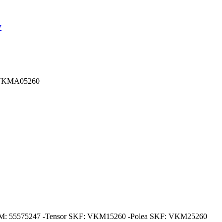
v
it: VKMA05260
inal GM: 55575247 -Tensor SKF: VKM15260 -Polea SKF: VKM25260