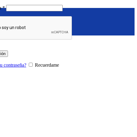
Requerido
ña
*
sión
tu contraseña?
Recuerdame