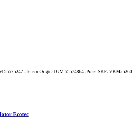
nal GM 55575247 -Tensor Original GM 55574864 -Polea SKF: VKM252
Motor Ecotec