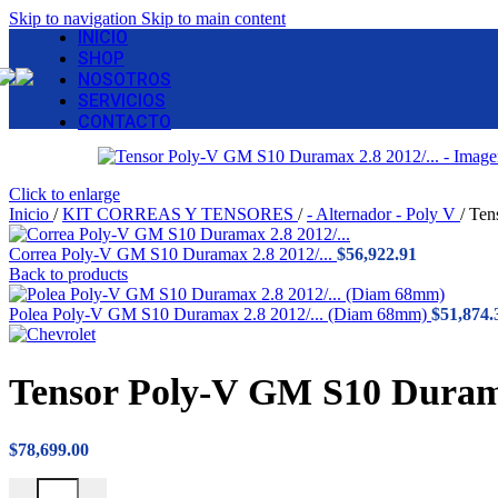
Skip to navigation
Skip to main content
INICIO
SHOP
NOSOTROS
SERVICIOS
CONTACTO
Click to enlarge
Inicio
/
KIT CORREAS Y TENSORES
/
- Alternador - Poly V
/
Ten
Correa Poly-V GM S10 Duramax 2.8 2012/...
$
56,922.91
Back to products
Polea Poly-V GM S10 Duramax 2.8 2012/... (Diam 68mm)
$
51,874.
Tensor Poly-V GM S10 Duram
$
78,699.00
Tensor Poly-V GM S10 Duramax 2.8 2012/... cantidad