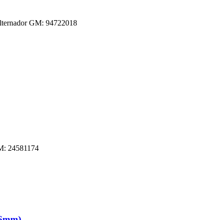
Alternador GM: 94722018
GM: 24581174
76mm)