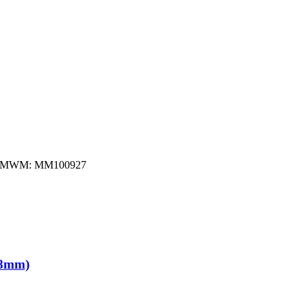
ador MWM: MM100927
68mm)