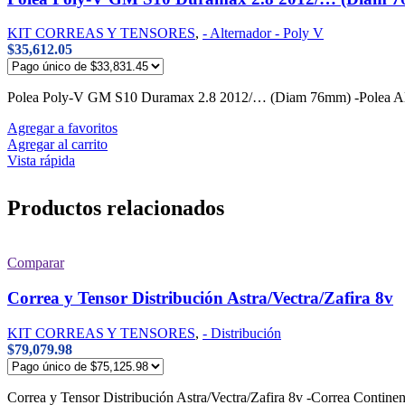
KIT CORREAS Y TENSORES
,
- Alternador - Poly V
$
35,612.05
Polea Poly-V GM S10 Duramax 2.8 2012/… (Diam 76mm) -Polea 
Agregar a favoritos
Agregar al carrito
Vista rápida
Productos relacionados
Comparar
Correa y Tensor Distribución Astra/Vectra/Zafira 8v
KIT CORREAS Y TENSORES
,
- Distribución
$
79,079.98
Correa y Tensor Distribución Astra/Vectra/Zafira 8v -Correa Conti