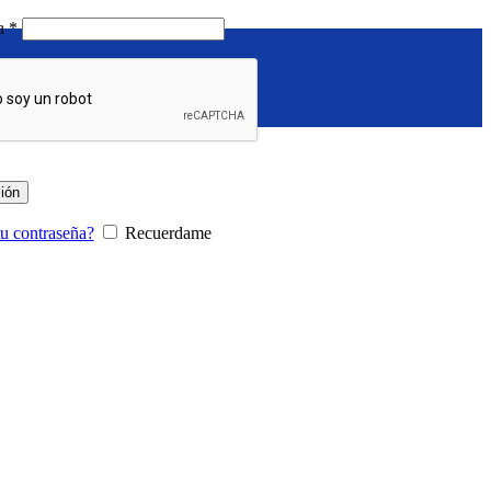
Requerido
ña
*
sión
tu contraseña?
Recuerdame