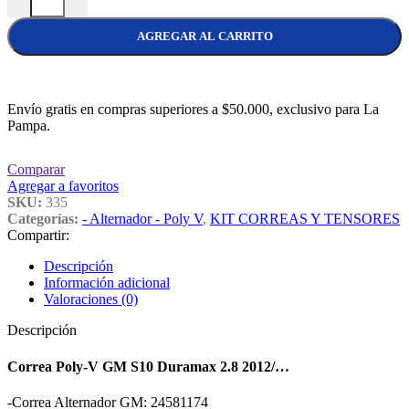
AGREGAR AL CARRITO
Envío gratis en compras superiores a $50.000, exclusivo para La
Pampa.
Comparar
Agregar a favoritos
SKU:
335
Categorías:
- Alternador - Poly V
,
KIT CORREAS Y TENSORES
Compartir:
Descripción
Información adicional
Valoraciones (0)
Descripción
Correa Poly-V GM S10 Duramax 2.8 2012/…
-Correa Alternador GM: 24581174