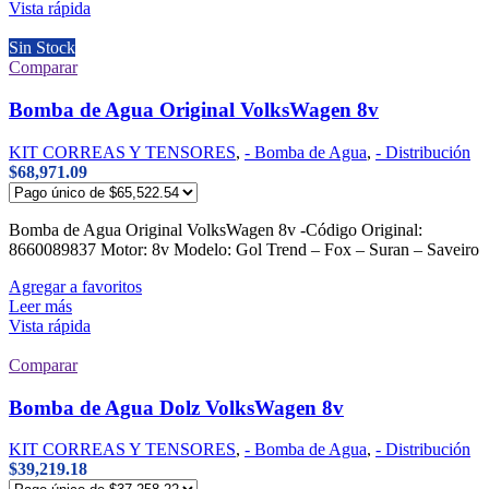
Vista rápida
Sin Stock
Comparar
Bomba de Agua Original VolksWagen 8v
KIT CORREAS Y TENSORES
,
- Bomba de Agua
,
- Distribución
$
68,971.09
Bomba de Agua Original VolksWagen 8v -Código Original:
8660089837 Motor: 8v Modelo: Gol Trend – Fox – Suran – Saveiro
Agregar a favoritos
Leer más
Vista rápida
Comparar
Bomba de Agua Dolz VolksWagen 8v
KIT CORREAS Y TENSORES
,
- Bomba de Agua
,
- Distribución
$
39,219.18