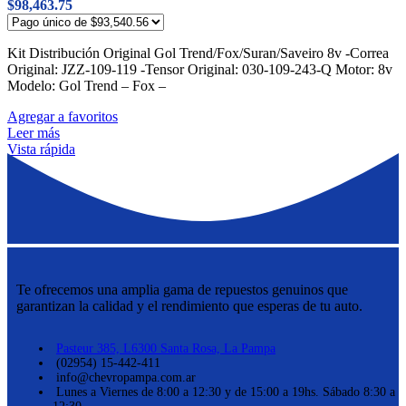
$
98,463.75
Kit Distribución Original Gol Trend/Fox/Suran/Saveiro 8v -Correa
Original: JZZ-109-119 -Tensor Original: 030-109-243-Q Motor: 8v
Modelo: Gol Trend – Fox –
Agregar a favoritos
Leer más
Vista rápida
Te ofrecemos una amplia gama de repuestos genuinos que
garantizan la calidad y el rendimiento que esperas de tu auto.
Pasteur 385, L6300 Santa Rosa, La Pampa
(02954) 15-442-411
info@chevropampa.com.ar
Lunes a Viernes de 8:00 a 12:30 y de 15:00 a 19hs. Sábado 8:30 a