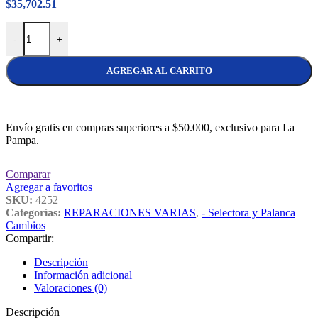
$
35,702.51
Kit Palanca de Cambios y Gatillo de Reversa Corsa 2003/2013 canti
-
+
AGREGAR AL CARRITO
Envío gratis en compras superiores a $50.000, exclusivo para La
Pampa.
Comparar
Agregar a favoritos
SKU:
4252
Categorías:
REPARACIONES VARIAS
,
- Selectora y Palanca
Cambios
Compartir:
Descripción
Información adicional
Valoraciones (0)
Descripción