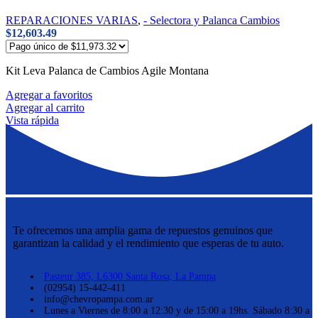
REPARACIONES VARIAS
,
- Selectora y Palanca Cambios
$
12,603.49
Kit Leva Palanca de Cambios Agile Montana
Agregar a favoritos
Agregar al carrito
Vista rápida
Te ofrecemos una amplia gama de repuestos genuinos que
garantizan la calidad y el rendimiento que esperas de tu auto.
Pasteur 385, L6300 Santa Rosa, La Pampa
(02954) 15-442-411
info@chevropampa.com.ar
Lunes a Viernes de 8:00 a 12:30 y de 15:00 a 19hs. Sábado 8:30 a