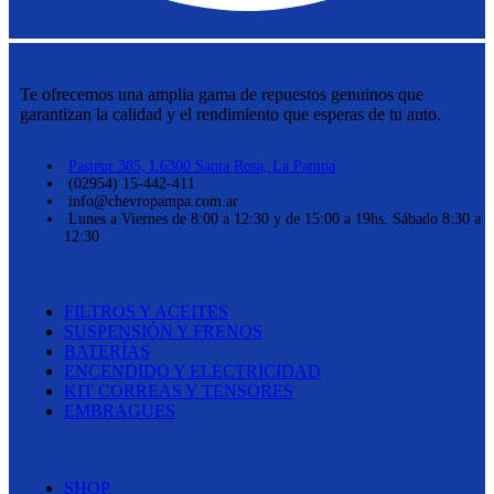
Te ofrecemos una amplia gama de repuestos genuinos que
garantizan la calidad y el rendimiento que esperas de tu auto.
Pasteur 385, L6300 Santa Rosa, La Pampa
(02954) 15-442-411
info@chevropampa.com.ar
Lunes a Viernes de 8:00 a 12:30 y de 15:00 a 19hs. Sábado 8:30 a
12:30
CATEGORÍAS
FILTROS Y ACEITES
SUSPENSIÓN Y FRENOS
BATERÍAS
ENCENDIDO Y ELECTRICIDAD
KIT CORREAS Y TENSORES
EMBRAGUES
LINKS
SHOP