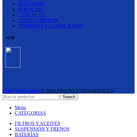
NOSOTROS
SERVICIOS
CONTACTO
CÓMO COMPRAR
TÉRMINOS Y CONDICIONES
AFIP
CHEVROPAMPA
© 2024 DISEÑO Y DESARROLLO
ESTUDIO LIPINA
- E-COMMERCE SOLUTIONS
Search
Menu
CATEGORIAS
FILTROS Y ACEITES
SUSPENSIÓN Y FRENOS
BATERÍAS