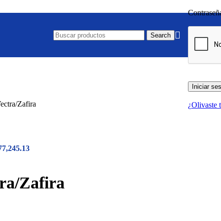
Contrase
Search
Iniciar se
ctra/Zafira
¿Olivaste 
77,245.13
ra/Zafira