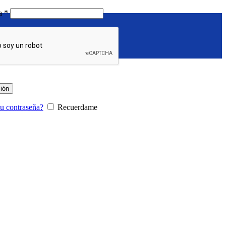
Requerido
ña
*
sión
tu contraseña?
Recuerdame