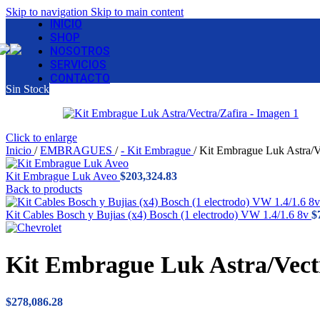
Skip to navigation
Skip to main content
INICIO
SHOP
NOSOTROS
SERVICIOS
CONTACTO
Sin Stock
Click to enlarge
Inicio
/
EMBRAGUES
/
- Kit Embrague
/
Kit Embrague Luk Astra/Ve
Kit Embrague Luk Aveo
$
203,324.83
Back to products
Kit Cables Bosch y Bujias (x4) Bosch (1 electrodo) VW 1.4/1.6 8v
$
Kit Embrague Luk Astra/Vect
$
278,086.28