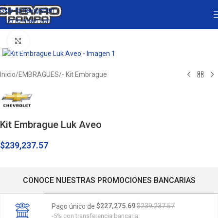
Skip to navigation
Skip to main content
Click to enlarge
Inicio
/
EMBRAGUES
/
- Kit Embrague
Kit Embrague Luk Aveo
$
239,237.57
CONOCE NUESTRAS PROMOCIONES BANCARIAS
$227,275.69
$239,237.57
Pago único de
-5% con transferencia bancaria.