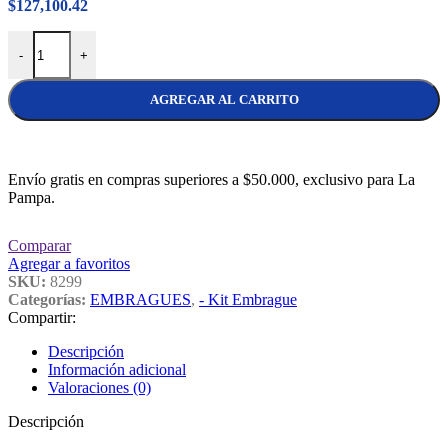
$
127,100.42
Kit Embrague PHC Agile/Corsa/Fun 1.4 8v - Prisma 2012 cantidad
-
+
AGREGAR AL CARRITO
Envío gratis en compras superiores a $50.000, exclusivo para La
Pampa.
Comparar
Agregar a favoritos
SKU:
8299
Categorías:
EMBRAGUES
,
- Kit Embrague
Compartir:
Descripción
Información adicional
Valoraciones (0)
Descripción