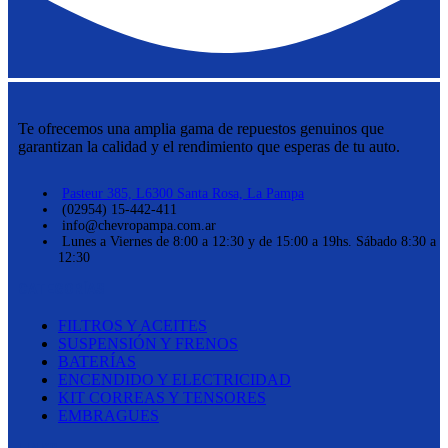
Te ofrecemos una amplia gama de repuestos genuinos que
garantizan la calidad y el rendimiento que esperas de tu auto.
Pasteur 385, L6300 Santa Rosa, La Pampa
(02954) 15-442-411
info@chevropampa.com.ar
Lunes a Viernes de 8:00 a 12:30 y de 15:00 a 19hs. Sábado 8:30 a
12:30
CATEGORÍAS
FILTROS Y ACEITES
SUSPENSIÓN Y FRENOS
BATERÍAS
ENCENDIDO Y ELECTRICIDAD
KIT CORREAS Y TENSORES
EMBRAGUES