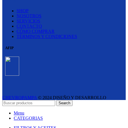
LINKS
SHOP
NOSOTROS
SERVICIOS
CONTACTO
CÓMO COMPRAR
TÉRMINOS Y CONDICIONES
AFIP
CHEVROPAMPA
© 2024 DISEÑO Y DESARROLLO
ESTUDIO LIPINA
- E-COMMERCE SOLUTIONS
Search
Menu
CATEGORIAS
FILTROS Y ACEITES