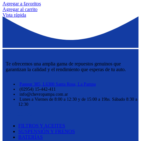
Agregar a favoritos
Agregar al carrito
Vista rápida
Te ofrecemos una amplia gama de repuestos genuinos que
garantizan la calidad y el rendimiento que esperas de tu auto.
Pasteur 385, L6300 Santa Rosa, La Pampa
(02954) 15-442-411
info@chevropampa.com.ar
Lunes a Viernes de 8:00 a 12:30 y de 15:00 a 19hs. Sábado 8:30 a
12:30
CATEGORÍAS
FILTROS Y ACEITES
SUSPENSIÓN Y FRENOS
BATERÍAS