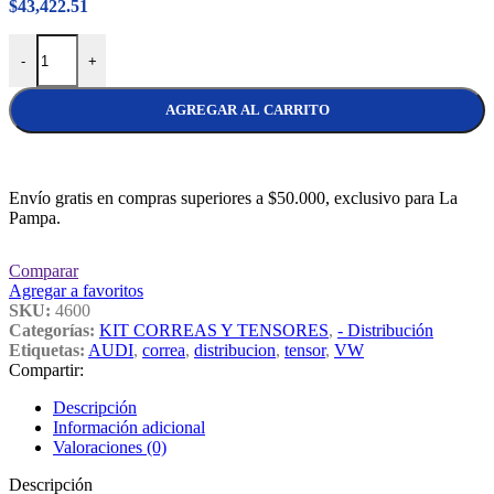
$
43,422.51
Kit Distribución Ina VolksWagen Gol-Pointer-Polo 1.6 Golf 1.6/1.8 
-
+
AGREGAR AL CARRITO
Envío gratis en compras superiores a $50.000, exclusivo para La
Pampa.
Comparar
Agregar a favoritos
SKU:
4600
Categorías:
KIT CORREAS Y TENSORES
,
- Distribución
Etiquetas:
AUDI
,
correa
,
distribucion
,
tensor
,
VW
Compartir:
Descripción
Información adicional
Valoraciones (0)
Descripción