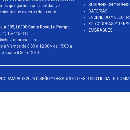
SUSPENSIÓN Y FREN
inos que garantizan la calidad y el
BATERÍAS
imiento que esperas de tu auto.
ENCENDIDO Y ELECTR
KIT CORREAS Y TENS
eur 385, L6300 Santa Rosa, La Pampa
EMBRAGUES
954) 15-442-411
o@chevropampa.com.ar
s a Viernes de 8:00 a 12:30 y de 15:00 a
. Sábado 8:30 a 12:30
VROPAMPA
© 2024 DISEÑO Y DESARROLLO
ESTUDIO LIPINA
- E-COMM