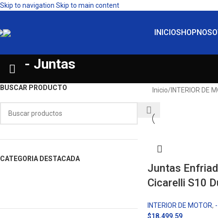
Skip to navigation
Skip to main content
INICIO
SHOP
NOSO
- Juntas
BUSCAR PRODUCTO
Inicio
/
INTERIOR DE 
CATEGORIA DESTACADA
Juntas Enfriad
Cicarelli S10
INTERIOR DE MOTOR
,
$
18,499.59