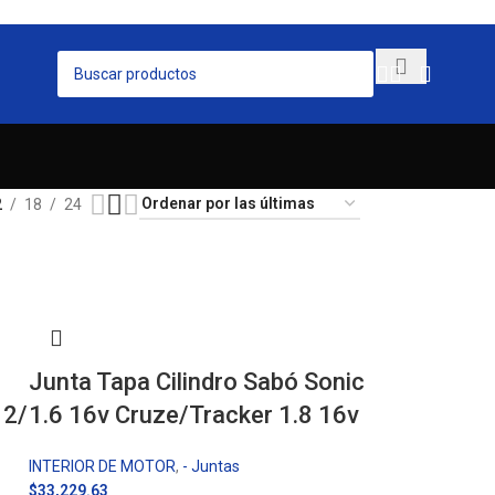
2
18
24
Junta Tapa Cilindro Sabó Sonic
12/
1.6 16v Cruze/Tracker 1.8 16v
INTERIOR DE MOTOR
,
- Juntas
$
33,229.63