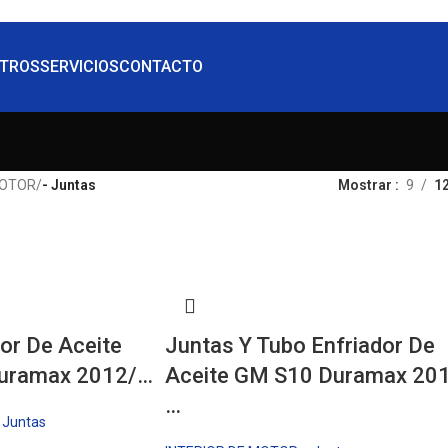
TROS
SERVICIOS
CONTACTO
MOTOR
/
- Juntas
Mostrar
9
1
or De Aceite
Juntas Y Tubo Enfriador De
 Duramax 2012/…
Aceite GM S10 Duramax 20
…
- Juntas