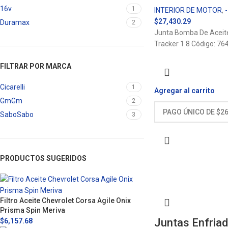
16v
1
INTERIOR DE MOTOR
,
$
27,430.29
Duramax
2
Junta Bomba De Aceite
Tracker 1.8 Código: 7
FILTRAR POR MARCA
Cicarelli
1
Agregar al carrito
Gm
Gm
2
Sabo
Sabo
3
PRODUCTOS SUGERIDOS
Filtro Aceite Chevrolet Corsa Agile Onix
Prisma Spin Meriva
Juntas Enfria
$
6,157.68