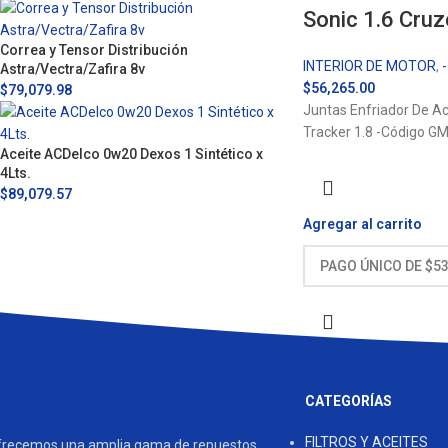
Sonic 1.6 Cruz
Correa y Tensor Distribución
INTERIOR DE MOTOR
,
Astra/Vectra/Zafira 8v
$
56,265.00
$
79,079.98
Juntas Enfriador De Ac
Tracker 1.8 -Código
Aceite ACDelco 0w20 Dexos 1 Sintético x
4Lts.
$
89,079.57
Agregar al carrito
CATEGORÍAS
FILTROS Y ACEITES
frecemos una amplia gama de repuestos