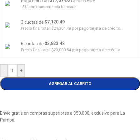
$17,574.61
$18,499.59
Pago único de
-5% con transferencia bancaria.
$7,120.49
3 cuotas de
Precio final total:
$21,361.48
por pago tarjeta de crédito.
$3,833.42
6 cuotas de
Precio final total:
$23,000.54
por pago tarjeta de crédito
-
+
AGREGAR AL CARRITO
Envío gratis en compras superiores a $50.000, exclusivo para La
Pampa.