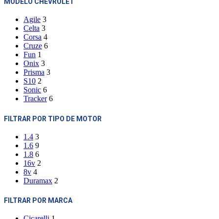
MODELO CHEVROLET
Agile
3
Celta
3
Corsa
4
Cruze
6
Fun
1
Onix
3
Prisma
3
S10
2
Sonic
6
Tracker
6
FILTRAR POR TIPO DE MOTOR
1.4
3
1.6
9
1.8
6
16v
2
8v
4
Duramax
2
FILTRAR POR MARCA
Cicarelli
1