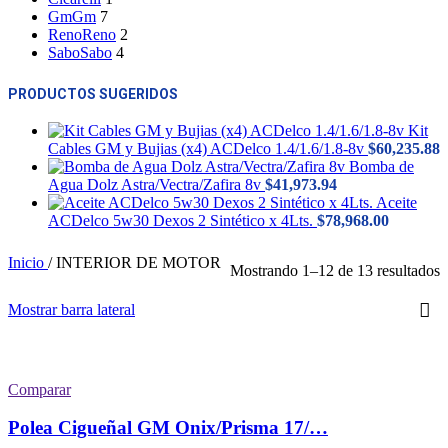
Gm
Gm
7
Reno
Reno
2
Sabo
Sabo
4
PRODUCTOS SUGERIDOS
Kit
Cables GM y Bujias (x4) ACDelco 1.4/1.6/1.8-8v
$
60,235.88
Bomba de
Agua Dolz Astra/Vectra/Zafira 8v
$
41,973.94
Aceite
ACDelco 5w30 Dexos 2 Sintético x 4Lts.
$
78,968.00
Inicio
/
INTERIOR DE MOTOR
O
Mostrando 1–12 de 13 resultados
p
m
Mostrar barra lateral
r
Comparar
Polea Cigueñal GM Onix/Prisma 17/…