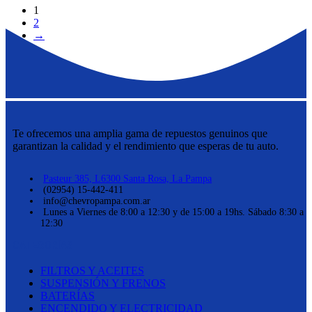
1
2
→
Te ofrecemos una amplia gama de repuestos genuinos que
garantizan la calidad y el rendimiento que esperas de tu auto.
Pasteur 385, L6300 Santa Rosa, La Pampa
(02954) 15-442-411
info@chevropampa.com.ar
Lunes a Viernes de 8:00 a 12:30 y de 15:00 a 19hs. Sábado 8:30 a
12:30
CATEGORÍAS
FILTROS Y ACEITES
SUSPENSIÓN Y FRENOS
BATERÍAS
ENCENDIDO Y ELECTRICIDAD