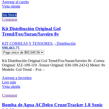
Agregar al carrito
Vista rápida
Sin Stock
Comparar
Kit Distribución Original Gol
Trend/Fox/Suran/Saveiro 8v
KIT CORREAS Y TENSORES
,
- Distribución
$
98,463.75
Kit Distribución Original Gol Trend/Fox/Suran/Saveiro 8v -Correa
Original: JZZ-109-119 -Tensor Original: 030-109-243-Q Motor: 8v
Modelo: Gol Trend – Fox –
Agregar a favoritos
Leer más
Vista rápida
Comparar
Bomba de Agua ACDelco Cruze/Tracker 1.8 Sonic