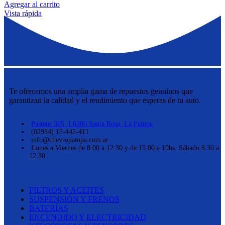
Agregar al carrito
Vista rápida
Te ofrecemos una amplia gama de repuestos genuinos que
garantizan la calidad y el rendimiento que esperas de tu auto.
Pasteur 385, L6300 Santa Rosa, La Pampa
(02954) 15-442-411
info@chevropampa.com.ar
Lunes a Viernes de 8:00 a 12:30 y de 15:00 a 19hs. Sábado 8:30 a
12:30
CATEGORÍAS
FILTROS Y ACEITES
SUSPENSIÓN Y FRENOS
BATERÍAS
ENCENDIDO Y ELECTRICIDAD