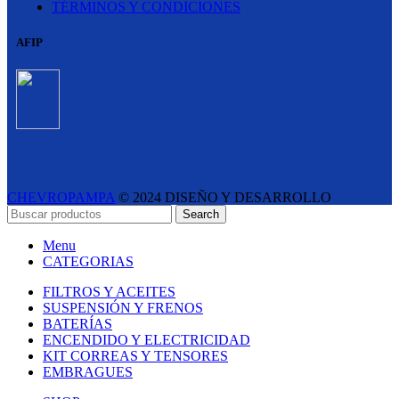
TÉRMINOS Y CONDICIONES
AFIP
CHEVROPAMPA
© 2024 DISEÑO Y DESARROLLO
ESTUDIO LIPINA
- E-COMMERCE SOLUTIONS
Search
Menu
CATEGORIAS
FILTROS Y ACEITES
SUSPENSIÓN Y FRENOS
BATERÍAS
ENCENDIDO Y ELECTRICIDAD
KIT CORREAS Y TENSORES
EMBRAGUES