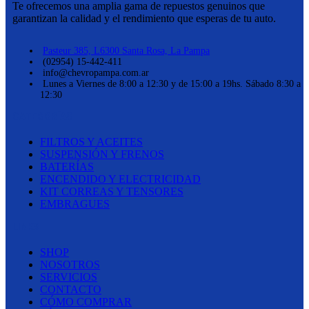
Te ofrecemos una amplia gama de repuestos genuinos que
garantizan la calidad y el rendimiento que esperas de tu auto.
Pasteur 385, L6300 Santa Rosa, La Pampa
(02954) 15-442-411
info@chevropampa.com.ar
Lunes a Viernes de 8:00 a 12:30 y de 15:00 a 19hs. Sábado 8:30 a
12:30
CATEGORÍAS
FILTROS Y ACEITES
SUSPENSIÓN Y FRENOS
BATERÍAS
ENCENDIDO Y ELECTRICIDAD
KIT CORREAS Y TENSORES
EMBRAGUES
LINKS
SHOP
NOSOTROS
SERVICIOS
CONTACTO
CÓMO COMPRAR