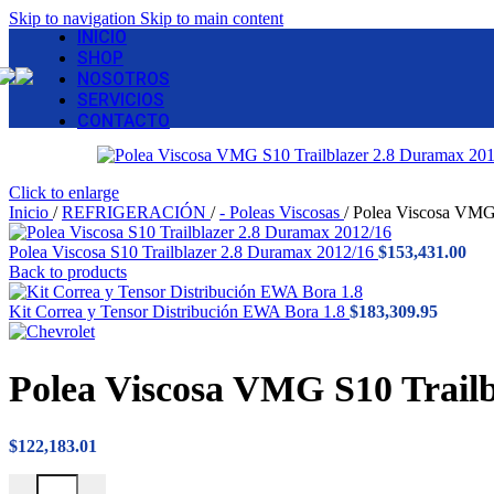
Skip to navigation
Skip to main content
INICIO
SHOP
NOSOTROS
SERVICIOS
CONTACTO
Click to enlarge
Inicio
/
REFRIGERACIÓN
/
- Poleas Viscosas
/
Polea Viscosa VMG 
Polea Viscosa S10 Trailblazer 2.8 Duramax 2012/16
$
153,431.00
Back to products
Kit Correa y Tensor Distribución EWA Bora 1.8
$
183,309.95
Polea Viscosa VMG S10 Trail
$
122,183.01
Polea Viscosa VMG S10 Trailblazer 2.8 Duramax 2012/16 cantidad