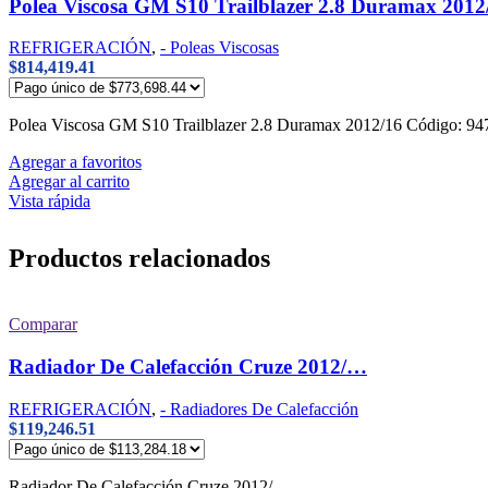
Polea Viscosa GM S10 Trailblazer 2.8 Duramax 2012
REFRIGERACIÓN
,
- Poleas Viscosas
$
814,419.41
Polea Viscosa GM S10 Trailblazer 2.8 Duramax 2012/16 Código:
Agregar a favoritos
Agregar al carrito
Vista rápida
Productos relacionados
Comparar
Radiador De Calefacción Cruze 2012/…
REFRIGERACIÓN
,
- Radiadores De Calefacción
$
119,246.51
Radiador De Calefacción Cruze 2012/…