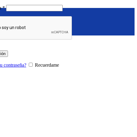
Requerido
ña
*
sión
tu contraseña?
Recuerdame