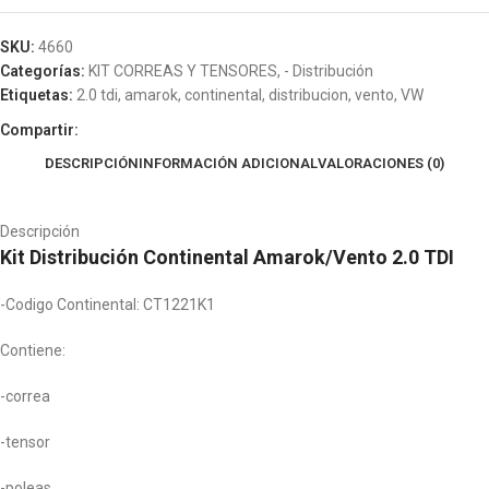
SKU:
4660
Categorías:
KIT CORREAS Y TENSORES
,
- Distribución
Etiquetas:
2.0 tdi
,
amarok
,
continental
,
distribucion
,
vento
,
VW
Compartir:
DESCRIPCIÓN
INFORMACIÓN ADICIONAL
VALORACIONES (0)
Descripción
Kit Distribución Continental Amarok/Vento 2.0 TDI
-Codigo Continental: CT1221K1
Contiene:
-correa
-tensor
-poleas