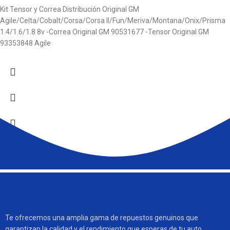
Kit Tensor y Correa Distribución Original GM
Agile/Celta/Cobalt/Corsa/Corsa II/Fun/Meriva/Montana/Onix/Prisma
1.4/1.6/1.8 8v -Correa Original GM 90531677 -Tensor Original GM
93353848 Agile
Te ofrecemos una amplia gama de repuestos genuinos que
garantizan la calidad y el rendimiento que esperas de tu auto.