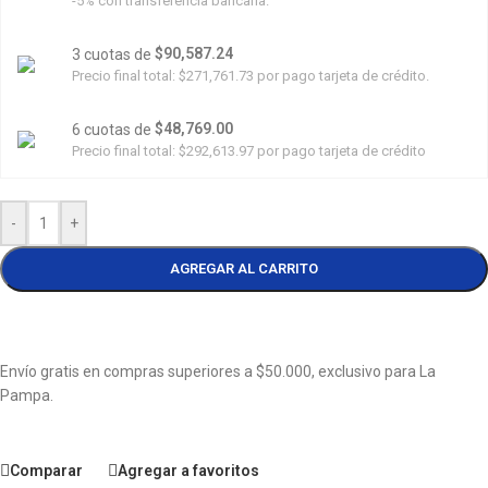
-5% con transferencia bancaria.
$90,587.24
3 cuotas de
Precio final total:
$271,761.73
por pago tarjeta de crédito.
$48,769.00
6 cuotas de
Precio final total:
$292,613.97
por pago tarjeta de crédito
-
+
AGREGAR AL CARRITO
Envío gratis en compras superiores a $50.000, exclusivo para La
Pampa.
Comparar
Agregar a favoritos