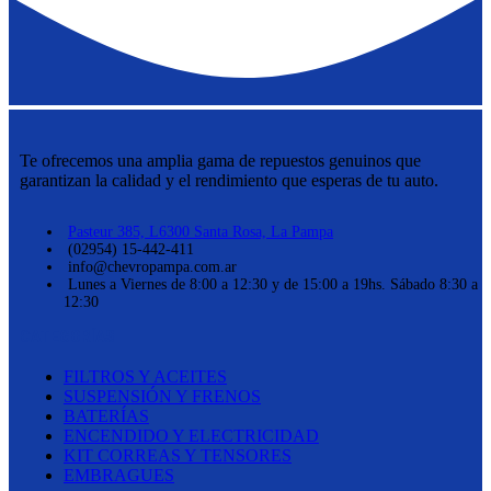
Te ofrecemos una amplia gama de repuestos genuinos que
garantizan la calidad y el rendimiento que esperas de tu auto.
Pasteur 385, L6300 Santa Rosa, La Pampa
(02954) 15-442-411
info@chevropampa.com.ar
Lunes a Viernes de 8:00 a 12:30 y de 15:00 a 19hs. Sábado 8:30 a
12:30
CATEGORÍAS
FILTROS Y ACEITES
SUSPENSIÓN Y FRENOS
BATERÍAS
ENCENDIDO Y ELECTRICIDAD
KIT CORREAS Y TENSORES
EMBRAGUES