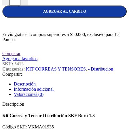
AGREGAR AL CARRITO
Envío gratis en compras superiores a $50.000, exclusivo para La
Pampa.
Comparar
Agregar a favoritos
SKU:
5413
Categorías:
KIT CORREAS Y TENSORES
,
- Distribución
Compartir:
Descripción
Información adicional
Valoraciones (0)
Descripción
Kit Correa y Tensor Distribución SKF Bora 1.8
Código SKF: VKMA01935