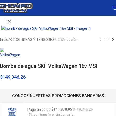
Skip to navigation
Skip to main content
Click to enlarge
Inicio
/
KIT CORREAS Y TENSORES
/
- Distribución
Bomba de agua SKF VolksWagen 16v MSI
$
149,346.26
CONOCE NUESTRAS PROMOCIONES BANCARIAS
$141,878.95
$149,346.26
Pago único de
-5% con transferencia bancaria.