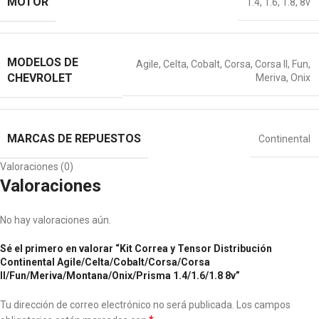
MOTOR
1.4
,
1.6
,
1.8
,
8v
MODELOS DE
Agile
,
Celta
,
Cobalt
,
Corsa
,
Corsa II
,
Fun
,
CHEVROLET
Meriva
,
Onix
MARCAS DE REPUESTOS
Continental
Valoraciones (0)
Valoraciones
No hay valoraciones aún.
Sé el primero en valorar “Kit Correa y Tensor Distribución
Continental Agile/Celta/Cobalt/Corsa/Corsa
II/Fun/Meriva/Montana/Onix/Prisma 1.4/1.6/1.8 8v”
Tu dirección de correo electrónico no será publicada.
Los campos