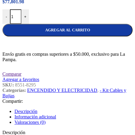
$
77,801.98
Kit Cables NGK y Bujias (x4) Bosch (1 electrodo) VW 1.4/1.6 8v ca
-
+
AGREGAR AL CARRITO
Envío gratis en compras superiores a $50.000, exclusivo para La
Pampa.
Comparar
Agregar a favoritos
SKU:
8551-8295
Categorías:
ENCENDIDO Y ELECTRICIDAD
,
- Kit Cables y
Bujias
Compartir:
Descripción
Información adicional
Valoraciones (0)
Descripción