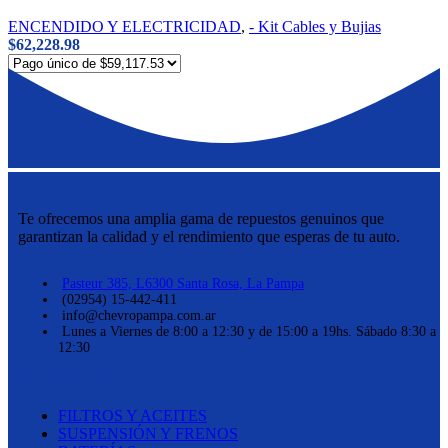
ENCENDIDO Y ELECTRICIDAD
,
- Kit Cables y Bujias
$
62,228.98
Te ofrecemos una amplia gama de repuestos genuinos que
garantizan la calidad y el rendimiento que esperas de tu auto.
Pasteur 385, L6300 Santa Rosa, La Pampa
(02954) 15-442-411
info@chevropampa.com.ar
Lunes a Viernes de 8:00 a 12:30 y de 15:00 a 19hs. Sábado 8:30 a
12:30
CATEGORÍAS
FILTROS Y ACEITES
SUSPENSIÓN Y FRENOS