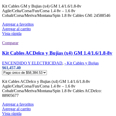
Kit Cables GM y Bujias (x4) GM 1.4/1.6/1.8-8v
Agile/Celta/Corsa/Fun/Corsa 1.4 8v – 1.6 8v
Cobalt/Corsa/Meriva/Montana/Spin 1.8 8v Cables GM: 24588546
Agregar a favoritos
Agregar al carrito
Vista rápida
Comparar
Kit Cables ACDelco y Bujias (x4) GM 1.4/1.6/1.8-8v
ENCENDIDO Y ELECTRICIDAD
,
- Kit Cables y Bujias
$
61,457.40
Kit Cables ACDelco y Bujias (x4) GM 1.4/1.6/1.8-8v
Agile/Celta/Corsa/Fun/Corsa 1.4 8v – 1.6 8v
Cobalt/Corsa/Meriva/Montana/Spin 1.8 8v Cables ACDelco:
88905677
Agregar a favoritos
Agregar al carrito
Vista rápida