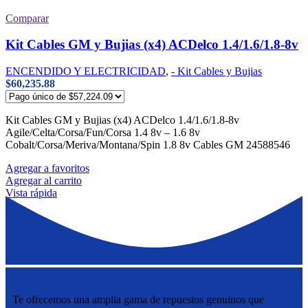
Comparar
Kit Cables GM y Bujias (x4) ACDelco 1.4/1.6/1.8-8v
ENCENDIDO Y ELECTRICIDAD
,
- Kit Cables y Bujias
$
60,235.88
Kit Cables GM y Bujias (x4) ACDelco 1.4/1.6/1.8-8v
Agile/Celta/Corsa/Fun/Corsa 1.4 8v – 1.6 8v
Cobalt/Corsa/Meriva/Montana/Spin 1.8 8v Cables GM 24588546
Agregar a favoritos
Agregar al carrito
Vista rápida
Te ofrecemos una amplia gama de repuestos genuinos que