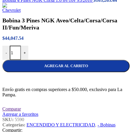
Bobina 4 Pines NGK Corsa 1.6 8v/16v 95/2010
$
103,263.44
Bobina 3 Pines NGK Aveo/Celta/Corsa/Corsa
II/Fun/Meriva
$
44,047.54
Bobina 3 Pines NGK Aveo/Celta/Corsa/Corsa II/Fun/Meriva cantidad
-
+
AGREGAR AL CARRITO
Envío gratis en compras superiores a $50.000, exclusivo para La
Pampa.
Comparar
Agregar a favoritos
SKU:
5590
Categorías:
ENCENDIDO Y ELECTRICIDAD
,
- Bobinas
Compartir: