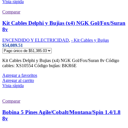
Vista rápida
Comparar
Kit Cables Delphi y Bujias (x4) NGK Gol/Fox/Suran
8v
ENCENDIDO Y ELECTRICIDAD
,
- Kit Cables y Bujias
$
54,089.51
Kit Cables Delphi y Bujias (x4) NGK Gol/Fox/Suran 8v Código
cables: XS10554 Código bujías: BKR6E
Agregar a favoritos
Agregar al carrito
Vista rápida
Comparar
Bobina 5 Pines Agile/Cobalt/Montana/Spin 1.4/1.8
8v