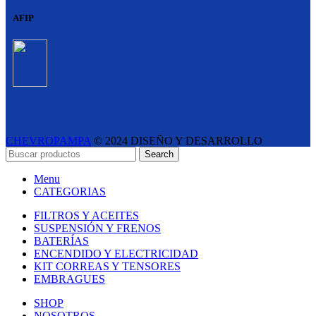
AFIP
CHEVROPAMPA
© 2024 DISEÑO Y DESARROLLO
ESTUDIO LIPINA
- E-COMMERCE SOLUTIONS
Search
Menu
CATEGORIAS
FILTROS Y ACEITES
SUSPENSIÓN Y FRENOS
BATERÍAS
ENCENDIDO Y ELECTRICIDAD
KIT CORREAS Y TENSORES
EMBRAGUES
SHOP
NOSOTROS