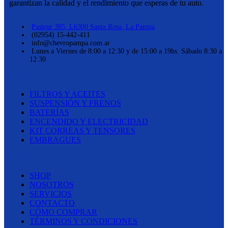
garantizan la calidad y el rendimiento que esperas de tu auto.
Pasteur 385, L6300 Santa Rosa, La Pampa
(02954) 15-442-411
info@chevropampa.com.ar
Lunes a Viernes de 8:00 a 12:30 y de 15:00 a 19hs. Sábado 8:30 a
12:30
CATEGORÍAS
FILTROS Y ACEITES
SUSPENSIÓN Y FRENOS
BATERÍAS
ENCENDIDO Y ELECTRICIDAD
KIT CORREAS Y TENSORES
EMBRAGUES
LINKS
SHOP
NOSOTROS
SERVICIOS
CONTACTO
CÓMO COMPRAR
TÉRMINOS Y CONDICIONES