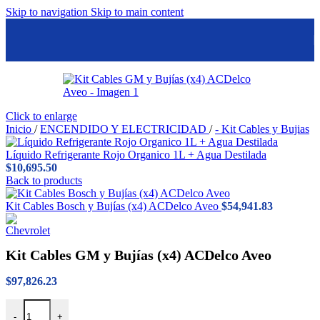
Skip to navigation
Skip to main content
Click to enlarge
Inicio
/
ENCENDIDO Y ELECTRICIDAD
/
- Kit Cables y Bujias
Líquido Refrigerante Rojo Organico 1L + Agua Destilada
$
10,695.50
Back to products
Kit Cables Bosch y Bujías (x4) ACDelco Aveo
$
54,941.83
Kit Cables GM y Bujías (x4) ACDelco Aveo
$
97,826.23
Kit Cables GM y Bujías (x4) ACDelco Aveo cantidad
-
+