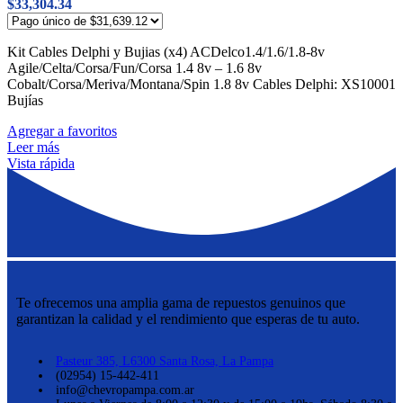
$
33,304.34
Kit Cables Delphi y Bujias (x4) ACDelco1.4/1.6/1.8-8v
Agile/Celta/Corsa/Fun/Corsa 1.4 8v – 1.6 8v
Cobalt/Corsa/Meriva/Montana/Spin 1.8 8v Cables Delphi: XS10001
Bujías
Agregar a favoritos
Leer más
Vista rápida
Te ofrecemos una amplia gama de repuestos genuinos que
garantizan la calidad y el rendimiento que esperas de tu auto.
Pasteur 385, L6300 Santa Rosa, La Pampa
(02954) 15-442-411
info@chevropampa.com.ar