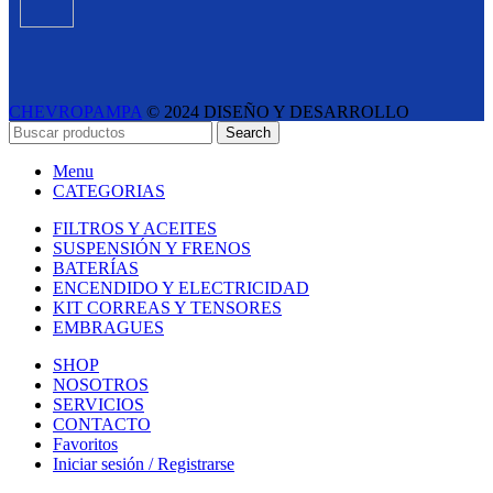
CHEVROPAMPA
© 2024 DISEÑO Y DESARROLLO
ESTUDIO LIPINA
- E-COMMERCE SOLUTIONS
Search
Menu
CATEGORIAS
FILTROS Y ACEITES
SUSPENSIÓN Y FRENOS
BATERÍAS
ENCENDIDO Y ELECTRICIDAD
KIT CORREAS Y TENSORES
EMBRAGUES
SHOP
NOSOTROS
SERVICIOS
CONTACTO
Favoritos
Iniciar sesión / Registrarse