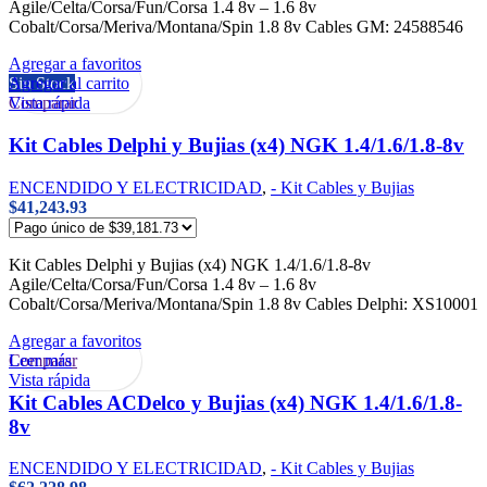
Agile/Celta/Corsa/Fun/Corsa 1.4 8v – 1.6 8v
Cobalt/Corsa/Meriva/Montana/Spin 1.8 8v Cables GM: 24588546
Agregar a favoritos
Agregar al carrito
Sin Stock
Vista rápida
Comparar
Kit Cables Delphi y Bujias (x4) NGK 1.4/1.6/1.8-8v
ENCENDIDO Y ELECTRICIDAD
,
- Kit Cables y Bujias
$
41,243.93
Kit Cables Delphi y Bujias (x4) NGK 1.4/1.6/1.8-8v
Agile/Celta/Corsa/Fun/Corsa 1.4 8v – 1.6 8v
Cobalt/Corsa/Meriva/Montana/Spin 1.8 8v Cables Delphi: XS10001
Agregar a favoritos
Leer más
Comparar
Vista rápida
Kit Cables ACDelco y Bujias (x4) NGK 1.4/1.6/1.8-
8v
ENCENDIDO Y ELECTRICIDAD
,
- Kit Cables y Bujias