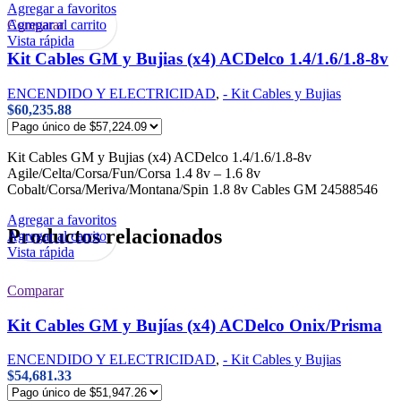
Agregar a favoritos
Agregar al carrito
Comparar
Vista rápida
Kit Cables GM y Bujias (x4) ACDelco 1.4/1.6/1.8-8v
ENCENDIDO Y ELECTRICIDAD
,
- Kit Cables y Bujias
$
60,235.88
Kit Cables GM y Bujias (x4) ACDelco 1.4/1.6/1.8-8v
Agile/Celta/Corsa/Fun/Corsa 1.4 8v – 1.6 8v
Cobalt/Corsa/Meriva/Montana/Spin 1.8 8v Cables GM 24588546
Agregar a favoritos
Productos relacionados
Agregar al carrito
Vista rápida
Comparar
Kit Cables GM y Bujías (x4) ACDelco Onix/Prisma
ENCENDIDO Y ELECTRICIDAD
,
- Kit Cables y Bujias
$
54,681.33