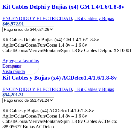
Kit Cables Delphi y Bujias (x4) GM 1.4/1.6/1.8-8v
ENCENDIDO Y ELECTRICIDAD
,
- Kit Cables y Bujias
$
46,972.91
Kit Cables Delphi y Bujias (x4) GM 1.4/1.6/1.8-8v
Agile/Celta/Corsa/Fun/Corsa 1.4 8v – 1.6 8v
Cobalt/Corsa/Meriva/Montana/Spin 1.8 8v Cables Delphi: XS10001
Agregar a favoritos
Leer más
Comparar
Vista rápida
Kit Cables y Bujias (x4) ACDelco1.4/1.6/1.8-8v
ENCENDIDO Y ELECTRICIDAD
,
- Kit Cables y Bujias
$
54,201.31
Kit Cables y Bujias (x4) ACDelco1.4/1.6/1.8-8v
Agile/Celta/Corsa/Fun/Corsa 1.4 8v – 1.6 8v
Cobalt/Corsa/Meriva/Montana/Spin 1.8 8v Cables ACDelco:
88905677 Bujías ACDelco