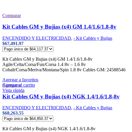
Comparar
Kit Cables GM y Bujias (x4) GM 1.4/1.6/1.8-8v
ENCENDIDO Y ELECTRICIDAD
,
- Kit Cables y Bujias
$
67,491.97
Kit Cables GM y Bujias (x4) GM 1.4/1.6/1.8-8v
Agile/Celta/Corsa/Fun/Corsa 1.4 8v – 1.6 8v
Cobalt/Corsa/Meriva/Montana/Spin 1.8 8v Cables GM: 24588546
Agregar a favoritos
Agregar al carrito
Comparar
Vista rápida
Kit Cables GM y Bujias (x4) NGK 1.4/1.6/1.8-8v
ENCENDIDO Y ELECTRICIDAD
,
- Kit Cables y Bujias
$
68,263.55
Kit Cables GM y Bujias (x4) NGK 1.4/1.6/1.8-8v