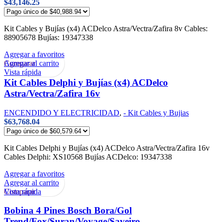
$
43,146.25
Kit Cables y Bujías (x4) ACDelco Astra/Vectra/Zafira 8v Cables:
88905678 Bujías: 19347338
Agregar a favoritos
Agregar al carrito
Comparar
Vista rápida
Kit Cables Delphi y Bujías (x4) ACDelco
Astra/Vectra/Zafira 16v
ENCENDIDO Y ELECTRICIDAD
,
- Kit Cables y Bujias
$
63,768.04
Kit Cables Delphi y Bujías (x4) ACDelco Astra/Vectra/Zafira 16v
Cables Delphi: XS10568 Bujías ACDelco: 19347338
Agregar a favoritos
Agregar al carrito
Vista rápida
Comparar
Bobina 4 Pines Bosch Bora/Gol
Trend/Fox/Suran/Voyage/Saveiro