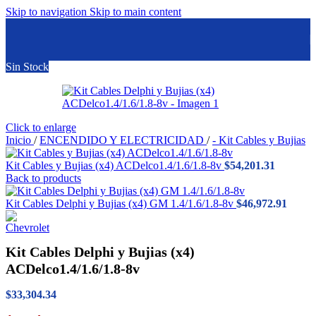
Skip to navigation
Skip to main content
Sin Stock
Click to enlarge
Inicio
/
ENCENDIDO Y ELECTRICIDAD
/
- Kit Cables y Bujias
Kit Cables y Bujias (x4) ACDelco1.4/1.6/1.8-8v
$
54,201.31
Back to products
Kit Cables Delphi y Bujias (x4) GM 1.4/1.6/1.8-8v
$
46,972.91
Kit Cables Delphi y Bujias (x4)
ACDelco1.4/1.6/1.8-8v
$
33,304.34