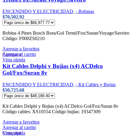
ENCENDIDO Y ELECTRICIDAD
,
- Bobinas
$
70,502.92
Bobina 4 Pines Bosch Bora/Gol Trend/Fox/Suran/Voyage/Saveiro
Código: F000ZS0210
Agregar a favoritos
Agregar al carrito
Comparar
Vista rápida
Kit Cables Delphi y Bujias (x4) ACDelco
Gol/Fox/Suran 8v
ENCENDIDO Y ELECTRICIDAD
,
- Kit Cables y Bujias
$
50,725.68
Kit Cables Delphi y Bujias (x4) ACDelco Gol/Fox/Suran 8v
Código cables: XS10554 Código bujías: 19347309
Agregar a favoritos
Agregar al carrito
Vista rápida
Comparar