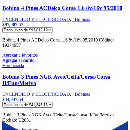
Bobina 4 Pines ACDelco Corsa 1.6 8v/16v 95/2010
ENCENDIDO Y ELECTRICIDAD
,
- Bobinas
$
97,907.57
Bobina 4 Pines ACDelco Corsa 1.6 8v/16v 95/2010 Código:
19374957
Agregar a favoritos
Agregar al carrito
Vista rápida
Comparar
Bobina 3 Pines NGK Aveo/Celta/Corsa/Corsa
II/Fun/Meriva
ENCENDIDO Y ELECTRICIDAD
,
- Bobinas
$
44,047.54
Bobina 3 Pines NGK Aveo/Celta/Corsa/Corsa II/Fun/Meriva
Código: U2031
Agregar a favoritos