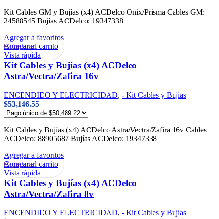
Kit Cables GM y Bujías (x4) ACDelco Onix/Prisma Cables GM:
24588545 Bujías ACDelco: 19347338
Agregar a favoritos
Agregar al carrito
Comparar
Vista rápida
Kit Cables y Bujías (x4) ACDelco
Astra/Vectra/Zafira 16v
ENCENDIDO Y ELECTRICIDAD
,
- Kit Cables y Bujias
$
53,146.55
Kit Cables y Bujías (x4) ACDelco Astra/Vectra/Zafira 16v Cables
ACDelco: 88905687 Bujías ACDelco: 19347338
Agregar a favoritos
Agregar al carrito
Comparar
Vista rápida
Kit Cables y Bujías (x4) ACDelco
Astra/Vectra/Zafira 8v
ENCENDIDO Y ELECTRICIDAD
,
- Kit Cables y Bujias