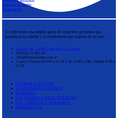
Agregar al carrito
Vista rápida
Te ofrecemos una amplia gama de repuestos genuinos que
garantizan la calidad y el rendimiento que esperas de tu auto.
Pasteur 385, L6300 Santa Rosa, La Pampa
(02954) 15-442-411
info@chevropampa.com.ar
Lunes a Viernes de 8:00 a 12:30 y de 15:00 a 19hs. Sábado 8:30 a
12:30
CATEGORÍAS
FILTROS Y ACEITES
SUSPENSIÓN Y FRENOS
BATERÍAS
ENCENDIDO Y ELECTRICIDAD
KIT CORREAS Y TENSORES
EMBRAGUES
LINKS