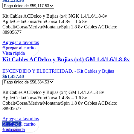
$
62,228.98
Kit Cables ACDelco y Bujias (x4) NGK 1.4/1.6/1.8-8v
Agile/Celta/Corsa/Fun/Corsa 1.4 8v – 1.6 8v
Cobalt/Corsa/Meriva/Montana/Spin 1.8 8v Cables ACDelco:
88905677
Agregar a favoritos
Agregar al carrito
Comparar
Vista rápida
Kit Cables ACDelco y Bujias (x4) GM 1.4/1.6/1.8-8v
ENCENDIDO Y ELECTRICIDAD
,
- Kit Cables y Bujias
$
61,457.40
Kit Cables ACDelco y Bujias (x4) GM 1.4/1.6/1.8-8v
Agile/Celta/Corsa/Fun/Corsa 1.4 8v – 1.6 8v
Cobalt/Corsa/Meriva/Montana/Spin 1.8 8v Cables ACDelco:
88905677
Agregar a favoritos
Agregar al carrito
Sin Stock
Vista rápida
Comparar