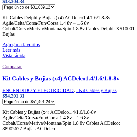
$
33,304.34
Kit Cables Delphi y Bujias (x4) ACDelco1.4/1.6/1.8-8v
Agile/Celta/Corsa/Fun/Corsa 1.4 8v – 1.6 8v
Cobalt/Corsa/Meriva/Montana/Spin 1.8 8v Cables Delphi: XS10001
Bujías
Agregar a favoritos
Leer más
Vista rápida
Comparar
Kit Cables y Bujias (x4) ACDelco1.4/1.6/1.8-8v
ENCENDIDO Y ELECTRICIDAD
,
- Kit Cables y Bujias
$
54,201.31
Kit Cables y Bujias (x4) ACDelco1.4/1.6/1.8-8v
Agile/Celta/Corsa/Fun/Corsa 1.4 8v – 1.6 8v
Cobalt/Corsa/Meriva/Montana/Spin 1.8 8v Cables ACDelco:
88905677 Bujías ACDelco