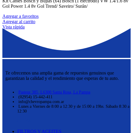
Kit Cables Bosch y Bujias (x4) Bosch (1 electrodo) VW 1.4/1.6 8v
Gol Power 1.4 8v Gol Trend/ Saveiro/ Surán/
Agregar a favoritos
Agregar al carrito
Vista rápida
Te ofrecemos una amplia gama de repuestos genuinos que
garantizan la calidad y el rendimiento que esperas de tu auto.
Pasteur 385, L6300 Santa Rosa, La Pampa
(02954) 15-442-411
info@chevropampa.com.ar
Lunes a Viernes de 8:00 a 12:30 y de 15:00 a 19hs. Sábado 8:30 a
12:30
CATEGORÍAS
FILTROS Y ACEITES