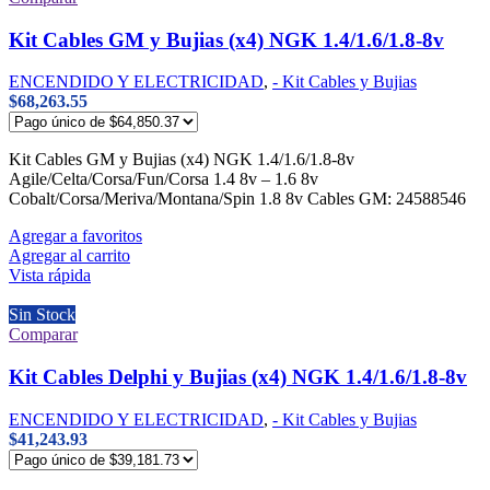
Kit Cables GM y Bujias (x4) NGK 1.4/1.6/1.8-8v
ENCENDIDO Y ELECTRICIDAD
,
- Kit Cables y Bujias
$
68,263.55
Kit Cables GM y Bujias (x4) NGK 1.4/1.6/1.8-8v
Agile/Celta/Corsa/Fun/Corsa 1.4 8v – 1.6 8v
Cobalt/Corsa/Meriva/Montana/Spin 1.8 8v Cables GM: 24588546
Agregar a favoritos
Agregar al carrito
Vista rápida
Sin Stock
Comparar
Kit Cables Delphi y Bujias (x4) NGK 1.4/1.6/1.8-8v
ENCENDIDO Y ELECTRICIDAD
,
- Kit Cables y Bujias
$
41,243.93