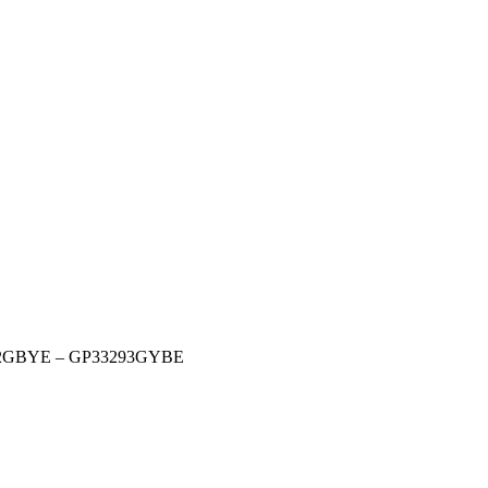
33292GBYE – GP33293GYBE