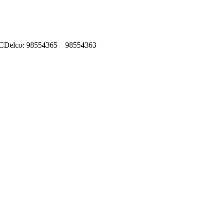
ACDelco: 98554365 – 98554363
023