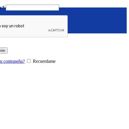
Requerido
ña
*
sión
tu contraseña?
Recuerdame