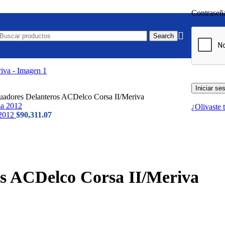
Contrase
Search
Iniciar se
uadores Delanteros ACDelco Corsa II/Meriva
¿Olivaste 
 2012
$
90,311.07
os ACDelco Corsa II/Meriva