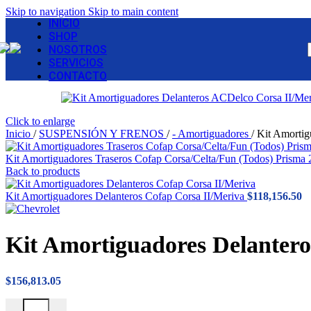
Skip to navigation
Skip to main content
INICIO
SHOP
NOSOTROS
SERVICIOS
CONTACTO
Click to enlarge
Inicio
/
SUSPENSIÓN Y FRENOS
/
- Amortiguadores
/
Kit Amortig
Kit Amortiguadores Traseros Cofap Corsa/Celta/Fun (Todos) Prisma
Back to products
Kit Amortiguadores Delanteros Cofap Corsa II/Meriva
$
118,156.50
Kit Amortiguadores Delanter
$
156,813.05
Kit Amortiguadores Delanteros ACDelco Corsa II/Meriva cantidad