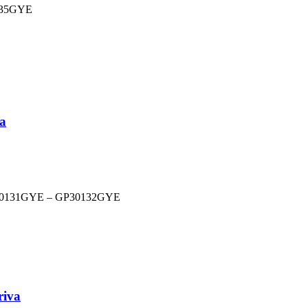
1035GYE
va
 GP30131GYE – GP30132GYE
riva