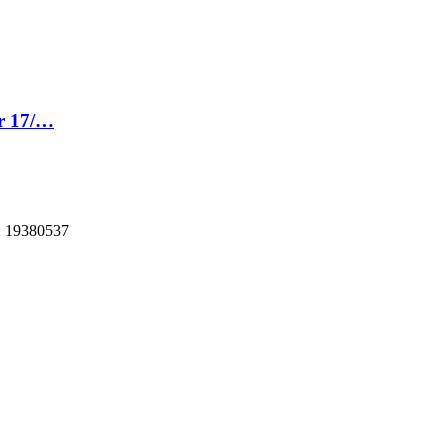
er 17/…
digo: 19380537