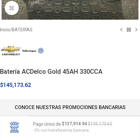
Click to enlarge
Inicio
/
BATERÍAS
Batería ACDelco Gold 45AH 330CCA
$
145,173.62
CONOCE NUESTRAS PROMOCIONES BANCARIAS
$137,914.94
$145,173.62
Pago único de
-5% con transferencia bancaria.