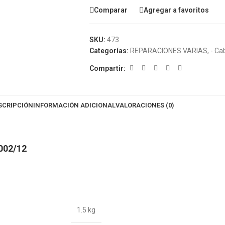
Comparar
Agregar a favoritos
SKU:
473
Categorías:
REPARACIONES VARIAS
,
- Ca
Compartir:
SCRIPCIÓN
INFORMACIÓN ADICIONAL
VALORACIONES (0)
2002/12
1.5 kg