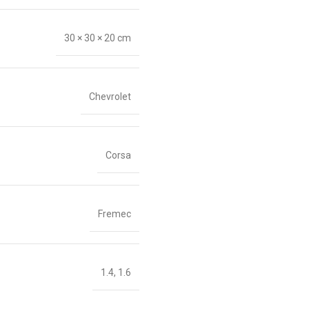
30 × 30 × 20 cm
Chevrolet
Corsa
Fremec
1.4
,
1.6