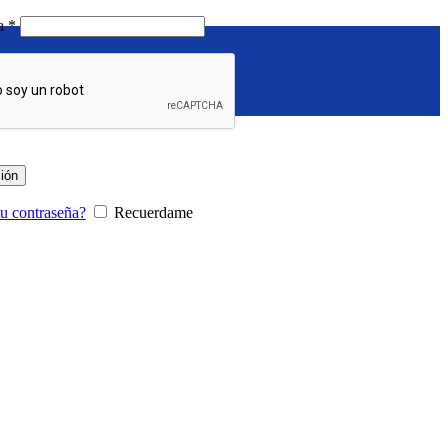
Requerido
ña
*
sión
tu contraseña?
Recuerdame