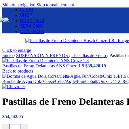
Skip to navigation
Skip to main content
INICIO
SHOP
NOSOTROS
SERVICIOS
CONTACTO
Click to enlarge
Inicio
/
SUSPENSIÓN Y FRENOS
/
- Pastillas de Freno
/
Pastillas 
Pastillas de Freno Delanteras ANS Cruze 1.8
$
39,428.19
Back to products
Bomba de Agua Dolz Corsa/Celta/Agile/Fun/Cobalt/Onix 1.4/1.6 8v
Pastillas de Freno Delanteras
$
54,542.05
Pastillas de Freno Delanteras Bosch Cruze 1.8 cantidad