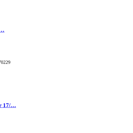
/…
 94770229
er 17/…