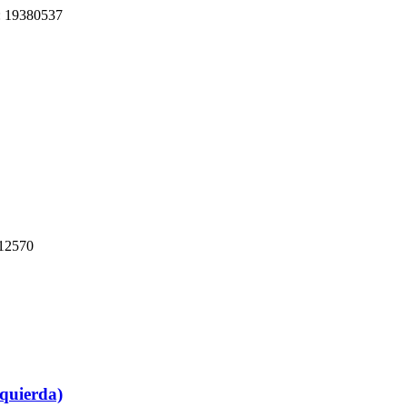
digo: 19380537
CPT12570
quierda)