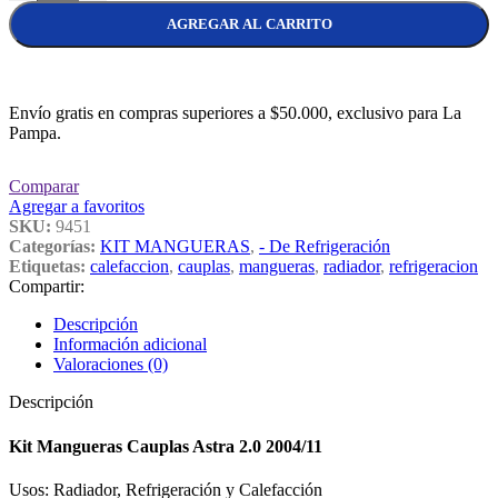
AGREGAR AL CARRITO
Envío gratis en compras superiores a $50.000, exclusivo para La
Pampa.
Comparar
Agregar a favoritos
SKU:
9451
Categorías:
KIT MANGUERAS
,
- De Refrigeración
Etiquetas:
calefaccion
,
cauplas
,
mangueras
,
radiador
,
refrigeracion
Compartir:
Descripción
Información adicional
Valoraciones (0)
Descripción
Kit Mangueras Cauplas Astra 2.0 2004/11
Usos: Radiador, Refrigeración y Calefacción