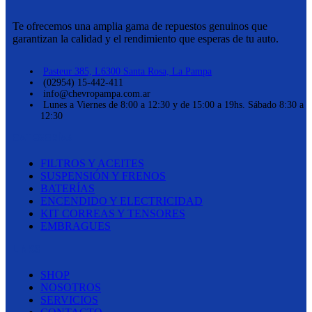
Te ofrecemos una amplia gama de repuestos genuinos que
garantizan la calidad y el rendimiento que esperas de tu auto.
Pasteur 385, L6300 Santa Rosa, La Pampa
(02954) 15-442-411
info@chevropampa.com.ar
Lunes a Viernes de 8:00 a 12:30 y de 15:00 a 19hs. Sábado 8:30 a
12:30
CATEGORÍAS
FILTROS Y ACEITES
SUSPENSIÓN Y FRENOS
BATERÍAS
ENCENDIDO Y ELECTRICIDAD
KIT CORREAS Y TENSORES
EMBRAGUES
LINKS
SHOP
NOSOTROS
SERVICIOS