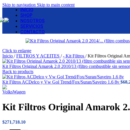
Skip to navigation
Skip to main content
INICIO
SHOP
NOSOTROS
SERVICIOS
CONTACTO
Click to enlarge
Inicio
/
FILTROS Y ACEITES
/
- Kit Filtros
/
Kit Filtros Original A
Kit Filtros Original Amarok 2.0 2010/13 (filtro combustible sin senso
Back to products
Kit Filtros ACDelco y Vw Gol Trend/Fox/Suran/Saveiro 1.6 8v
$
68,
Kit Filtros Original Amarok 2.
$
271,718.10