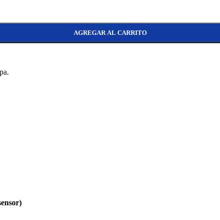
r) cantidad
AGREGAR AL CARRITO
pa.
sensor)