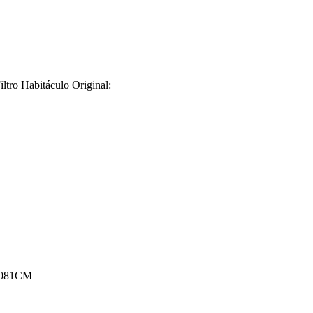
ltro Habitáculo Original:
A3081CM