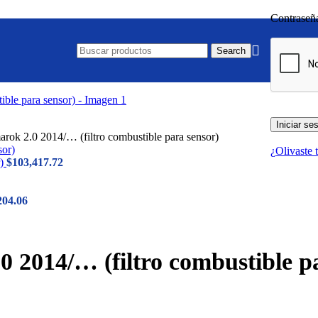
Contrase
Search
Iniciar se
marok 2.0 2014/… (filtro combustible para sensor)
¿Olivaste 
r)
$
103,417.72
204.06
0 2014/… (filtro combustible p