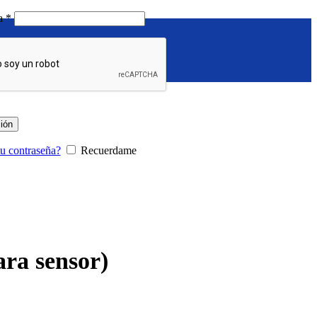
Requerido
ña
*
sión
tu contraseña?
Recuerdame
ara sensor)