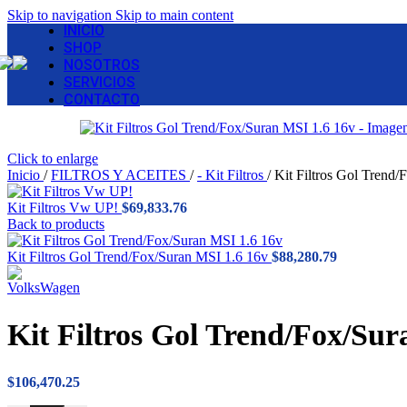
Skip to navigation
Skip to main content
INICIO
SHOP
NOSOTROS
SERVICIOS
CONTACTO
Click to enlarge
Inicio
/
FILTROS Y ACEITES
/
- Kit Filtros
/
Kit Filtros Gol Trend
Kit Filtros Vw UP!
$
69,833.76
Back to products
Kit Filtros Gol Trend/Fox/Suran MSI 1.6 16v
$
88,280.79
Kit Filtros Gol Trend/Fox/Sur
$
106,470.25