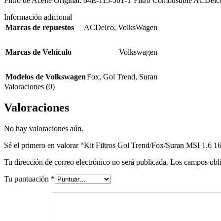
Filtro de Aceite Original: 04E-115-561-T Filtro Combustible ACDelc
Información adicional
Marcas de repuestos
ACDelco
,
VolksWagen
Marcas de Vehiculo
Volkswagen
Modelos de Volkswagen
Fox
,
Gol Trend
,
Suran
Valoraciones (0)
Valoraciones
No hay valoraciones aún.
Sé el primero en valorar “Kit Filtros Gol Trend/Fox/Suran MSI 1.6 1
Tu dirección de correo electrónico no será publicada.
Los campos obli
Tu puntuación
*