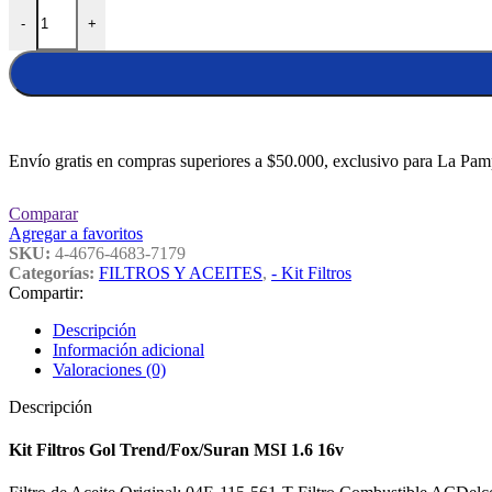
Kit Filtros Gol Trend/Fox/Suran MSI 1.6 16v cantidad
-
+
Envío gratis en compras superiores a $50.000, exclusivo para La Pam
Comparar
Agregar a favoritos
SKU:
4-4676-4683-7179
Categorías:
FILTROS Y ACEITES
,
- Kit Filtros
Compartir:
Descripción
Información adicional
Valoraciones (0)
Descripción
Kit Filtros Gol Trend/Fox/Suran MSI 1.6 16v