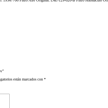
o: 19347706 Filtro Aire Original: L4E-129-620-B Filtro Habitáculo O
6v”
gatorios están marcados con
*