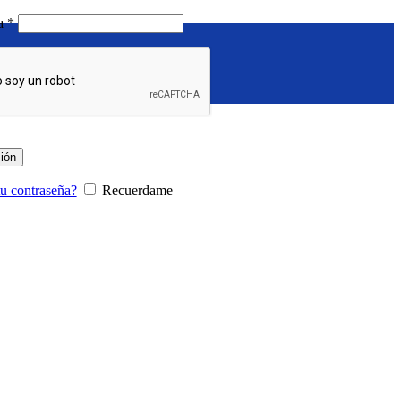
Requerido
ña
*
sión
tu contraseña?
Recuerdame