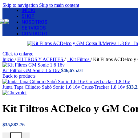
Skip to navigation
Skip to main content
INICIO
SHOP
NOSOTROS
SERVICIOS
CONTACTO
Click to enlarge
Inicio
/
FILTROS Y ACEITES
/
- Kit Filtros
/
Kit Filtros ACDelco y
Kit Filtros GM Sonic 1.6 16v
$
46,675.01
Back to products
Junta Tapa Cilindro Sabó Sonic 1.6 16v Cruze/Tracker 1.8 16v
$
33,2
Kit Filtros ACDelco y GM Cor
$
35,882.76
Kit Filtros ACDelco y GM Corsa II/Meriva 1.8 8v cantidad