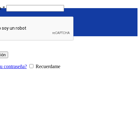
Requerido
ña
*
sión
tu contraseña?
Recuerdame