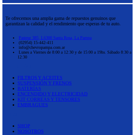
Te ofrecemos una amplia gama de repuestos genuinos que
garantizan la calidad y el rendimiento que esperas de tu auto.
Pasteur 385, L6300 Santa Rosa, La Pampa
(02954) 15-442-411
info@chevropampa.com.ar
Lunes a Viernes de 8:00 a 12:30 y de 15:00 a 19hs. Sábado 8:30 a
12:30
CATEGORÍAS
FILTROS Y ACEITES
SUSPENSIÓN Y FRENOS
BATERÍAS
ENCENDIDO Y ELECTRICIDAD
KIT CORREAS Y TENSORES
EMBRAGUES
LINKS
SHOP
NOSOTROS