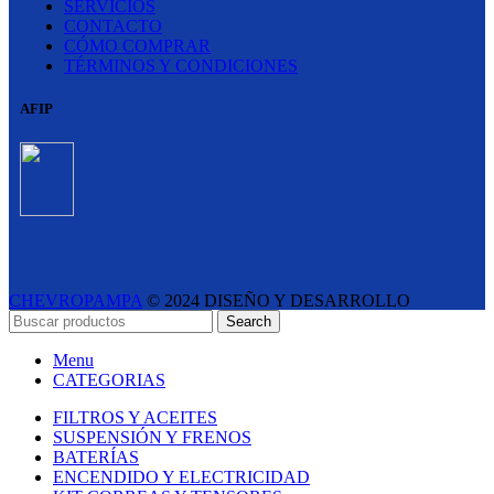
SERVICIOS
CONTACTO
CÓMO COMPRAR
TÉRMINOS Y CONDICIONES
AFIP
CHEVROPAMPA
© 2024 DISEÑO Y DESARROLLO
ESTUDIO LIPINA
- E-COMMERCE SOLUTIONS
Search
Menu
CATEGORIAS
FILTROS Y ACEITES
SUSPENSIÓN Y FRENOS
BATERÍAS
ENCENDIDO Y ELECTRICIDAD