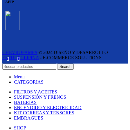
AFIP
CHEVROPAMPA
© 2024 DISEÑO Y DESARROLLO
ESTUDIO LIPINA
- E-COMMERCE SOLUTIONS
Search
Menu
CATEGORIAS
FILTROS Y ACEITES
SUSPENSIÓN Y FRENOS
BATERÍAS
ENCENDIDO Y ELECTRICIDAD
KIT CORREAS Y TENSORES
EMBRAGUES
SHOP