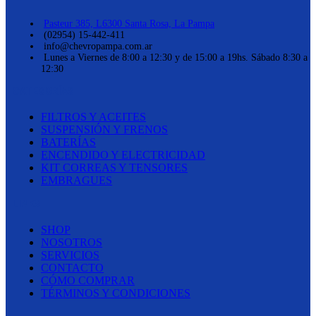
Pasteur 385, L6300 Santa Rosa, La Pampa
(02954) 15-442-411
info@chevropampa.com.ar
Lunes a Viernes de 8:00 a 12:30 y de 15:00 a 19hs. Sábado 8:30 a
12:30
CATEGORÍAS
FILTROS Y ACEITES
SUSPENSIÓN Y FRENOS
BATERÍAS
ENCENDIDO Y ELECTRICIDAD
KIT CORREAS Y TENSORES
EMBRAGUES
LINKS
SHOP
NOSOTROS
SERVICIOS
CONTACTO
CÓMO COMPRAR
TÉRMINOS Y CONDICIONES