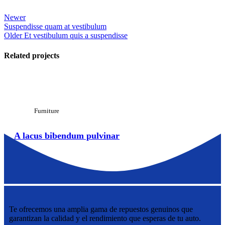
Newer
Suspendisse quam at vestibulum
Older
Et vestibulum quis a suspendisse
Related projects
View Large
Furniture
A lacus bibendum pulvinar
Te ofrecemos una amplia gama de repuestos genuinos que
garantizan la calidad y el rendimiento que esperas de tu auto.