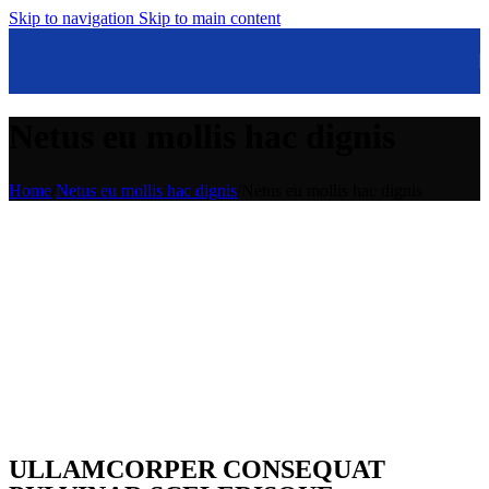
Skip to navigation
Skip to main content
Netus eu mollis hac dignis
Home
/
Netus eu mollis hac dignis
/
Netus eu mollis hac dignis
ULLAMCORPER CONSEQUAT