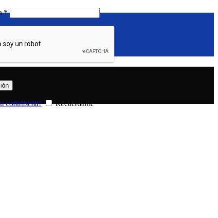
Requerido
ña
*
sión
tu contraseña?
Recuerdame