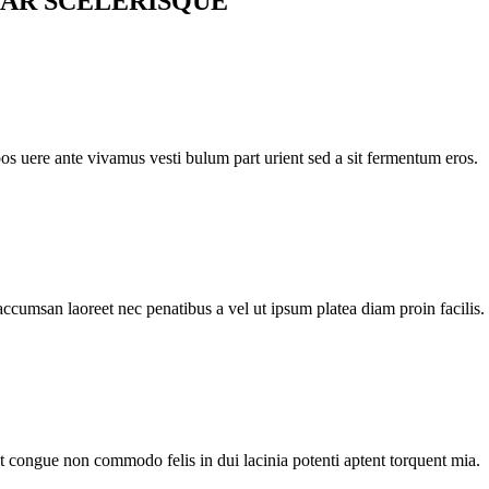
AR SCELERISQUE
pos uere ante vivamus vesti bulum part urient sed a sit fermentum eros.
accumsan laoreet nec penatibus a vel ut ipsum platea diam proin facilis.
nt congue non commodo felis in dui lacinia potenti aptent torquent mia.