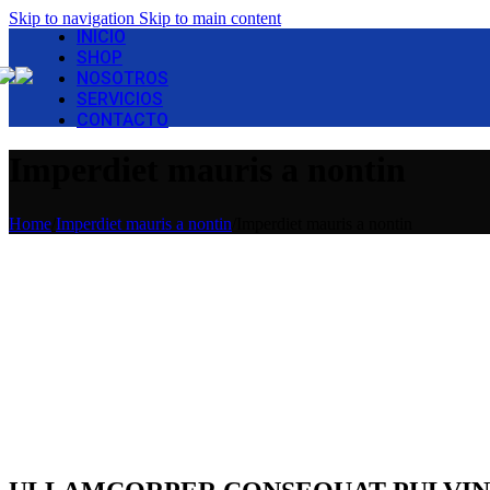
Skip to navigation
Skip to main content
INICIO
SHOP
NOSOTROS
SERVICIOS
CONTACTO
Imperdiet mauris a nontin
Home
/
Imperdiet mauris a nontin
/
Imperdiet mauris a nontin