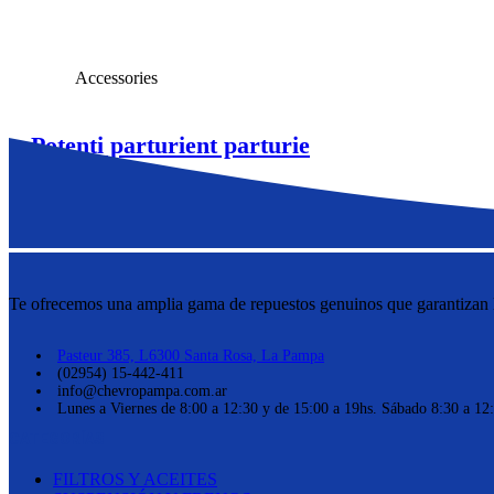
View Large
Accessories
Potenti parturient parturie
Te ofrecemos una amplia gama de repuestos genuinos que garantizan la
Pasteur 385, L6300 Santa Rosa, La Pampa
(02954) 15-442-411
info@chevropampa.com.ar
Lunes a Viernes de 8:00 a 12:30 y de 15:00 a 19hs. Sábado 8:30 a 12
CATEGORÍAS
FILTROS Y ACEITES