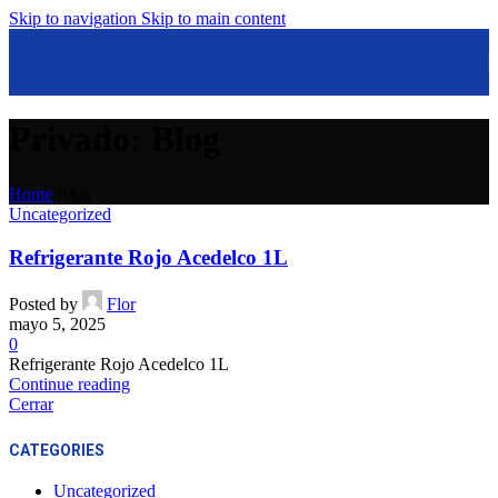
Skip to navigation
Skip to main content
Privado: Blog
Home
/
Blog
Uncategorized
Refrigerante Rojo Acedelco 1L
Posted by
Flor
mayo 5, 2025
0
Refrigerante Rojo Acedelco 1L
Continue reading
Cerrar
CATEGORIES
Uncategorized