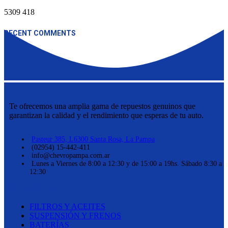
5309
418
RECENT COMMENTS
Te ofrecemos una amplia gama de repuestos genuinos que
garantizan la calidad y el rendimiento que esperas de tu auto.
Pasteur 385, L6300 Santa Rosa, La Pampa
(02954) 15-442-411
info@chevropampa.com.ar
Lunes a Viernes de 8:00 a 12:30 y de 15:00 a 19hs. Sábado 8:30 a
12:30
CATEGORÍAS
FILTROS Y ACEITES
SUSPENSIÓN Y FRENOS
BATERÍAS